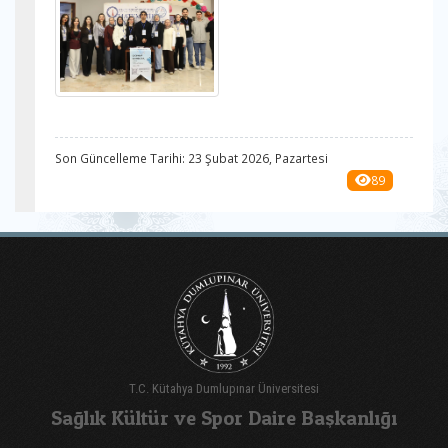
Son Güncelleme Tarihi: 23 Şubat 2026, Pazartesi
89
T.C. Kütahya Dumlupınar Üniversitesi
Sağlık Kültür ve Spor Daire Başkanlığı