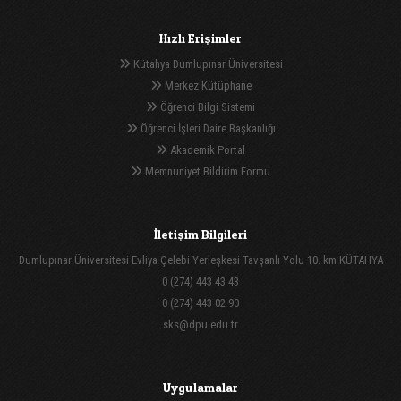
Hızlı Erişimler
Kütahya Dumlupınar Üniversitesi
Merkez Kütüphane
Öğrenci Bilgi Sistemi
Öğrenci İşleri Daire Başkanlığı
Akademik Portal
Memnuniyet Bildirim Formu
İletişim Bilgileri
Dumlupınar Üniversitesi Evliya Çelebi Yerleşkesi Tavşanlı Yolu 10. km KÜTAHYA
0 (274) 443 43 43
0 (274) 443 02 90
sks@dpu.edu.tr
Uygulamalar