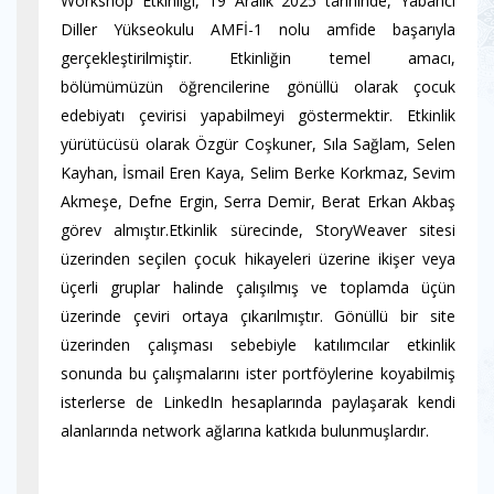
Workshop Etkinliği, 19 Aralık 2025 tarihinde, Yabancı
Diller Yükseokulu AMFİ-1 nolu amfide başarıyla
gerçekleştirilmiştir. Etkinliğin temel amacı,
bölümümüzün öğrencilerine gönüllü olarak çocuk
edebiyatı çevirisi yapabilmeyi göstermektir. Etkinlik
yürütücüsü olarak Özgür Coşkuner, Sıla Sağlam, Selen
Kayhan, İsmail Eren Kaya, Selim Berke Korkmaz, Sevim
Akmeşe, Defne Ergin, Serra Demir, Berat Erkan Akbaş
görev almıştır.Etkinlik sürecinde, StoryWeaver sitesi
üzerinden seçilen çocuk hikayeleri üzerine ikişer veya
üçerli gruplar halinde çalışılmış ve toplamda üçün
üzerinde çeviri ortaya çıkarılmıştır. Gönüllü bir site
üzerinden çalışması sebebiyle katılımcılar etkinlik
sonunda bu çalışmalarını ister portföylerine koyabilmiş
isterlerse de LinkedIn hesaplarında paylaşarak kendi
alanlarında network ağlarına katkıda bulunmuşlardır.