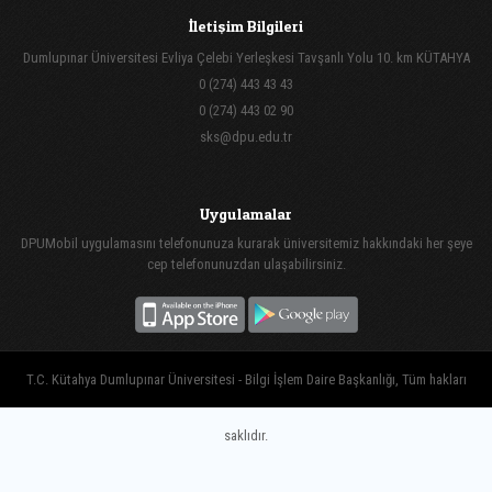
İletişim Bilgileri
Dumlupınar Üniversitesi Evliya Çelebi Yerleşkesi Tavşanlı Yolu 10. km KÜTAHYA
0 (274) 443 43 43
0 (274) 443 02 90
sks@dpu.edu.tr
Uygulamalar
DPUMobil uygulamasını telefonunuza kurarak üniversitemiz hakkındaki her şeye
cep telefonunuzdan ulaşabilirsiniz.
T.C. Kütahya Dumlupınar Üniversitesi - Bilgi İşlem Daire Başkanlığı, Tüm hakları
saklıdır.