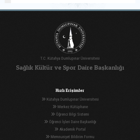
T.C. Kütahya Dumlupınar Üniversitesi
Sağlık Kültür ve Spor Daire Başkanlığı
Hızlı Erişimler
Kütahya Dumlupınar Üniversitesi
Merkez Kütüphane
Öğrenci Bilgi Sistemi
Öğrenci İşleri Daire Başkanlığı
Akademik Portal
Memnuniyet Bildirim Formu