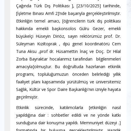
Çağında Türk Dış Politikası ], [23/10/2025] tarihinde,
[İşletme Binası Amfi 2]’nde başarıyla gerçekleştirilmiştir.
Etkinliğin temel amacı, [öğrencilerin türk dış politikası
hakkında emekli başkonsolos Gülru Gezer, emekli
büyükelçi Hüseyin Diriöz, sayın rektörümüz prof. Dr.
Süleyman Kızıltoprak , dpü genel koordinatörü Cem
Tuna Aksu ,prof dr. Hüsamettin İnaç ve Doç. Dr Hilal
Zorba Bayraktar hocalarımız tarafından bilgilenmeleri
amacıyla]olmuştur. Bu doğrultuda hazırlanan etkinlik
programı, topluluğumuzun önceden belirlediği yıllık
faaliyet planı kapsamında yürütülmüş ve üniversitemiz
Sağlık, Kültür ve Spor Daire Başkanlığı'nın izniyle hayata
geçirilmiştir.
Etkinlik sürecinde, katılımcılarla [etkinliğin nasıl
yapıldığına dair : sohbetler edildi ve ne yönde katkı
sunduğuna dair konuşma yapıldı. Memnuniyet düzeyi .]
formatında bir buluşma gerçekleştirilmiştir. Hazırlık