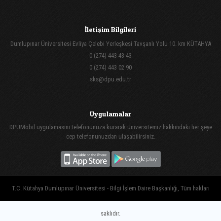
İletişim Bilgileri
Dumlupınar Üniversitesi Evliya Çelebi Yerleşkesi Tavşanlı Yolu 10. km KÜTAHYA
0 (274) 443 43 43
0 (274) 443 02 90
sks@dpu.edu.tr
Uygulamalar
DPUMobil uygulamasını telefonunuza kurarak üniversitemiz hakkındaki her şeye
cep telefonunuzdan ulaşabilirsiniz.
T.C. Kütahya Dumlupınar Üniversitesi - Bilgi İşlem Daire Başkanlığı, Tüm hakları
saklıdır.