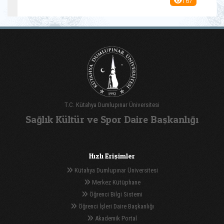
167
T.C. Kütahya Dumlupınar Üniversitesi
Sağlık Kültür ve Spor Daire Başkanlığı
Hızlı Erişimler
Kütahya Dumlupınar Üniversitesi
Merkez Kütüphane
Öğrenci Bilgi Sistemi
Öğrenci İşleri Daire Başkanlığı
Akademik Portal