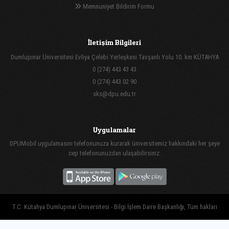
Memnuniyet Bildirim Formu
İletişim Bilgileri
Dumlupınar Üniversitesi Evliya Çelebi Yerleşkesi Tavşanlı Yolu 10. km KÜTAHYA
0 (274) 443 43 43
0 (274) 443 02 90
sks@dpu.edu.tr
Uygulamalar
DPUMobil uygulamasını telefonunuza kurarak üniversitemiz hakkındaki her şeye
cep telefonunuzdan ulaşabilirsiniz.
T.C. Kütahya Dumlupınar Üniversitesi - Bilgi İşlem Daire Başkanlığı, Tüm hakları