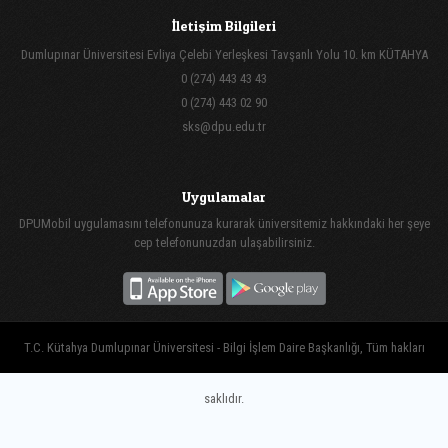
İletişim Bilgileri
Dumlupınar Üniversitesi Evliya Çelebi Yerleşkesi Tavşanlı Yolu 10. km KÜTAHYA
0 (274) 443 43 43
0 (274) 443 02 90
sks@dpu.edu.tr
Uygulamalar
DPUMobil uygulamasını telefonunuza kurarak üniversitemiz hakkındaki her şeye
cep telefonunuzdan ulaşabilirsiniz.
T.C. Kütahya Dumlupınar Üniversitesi - Bilgi İşlem Daire Başkanlığı, Tüm hakları
saklıdır.