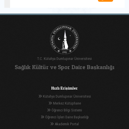
T.C. Kütahya Dumlupınar Üniversitesi
Sağlık Kültür ve Spor Daire Başkanlığı
Hızlı Erişimler
Kütahya Dumlupınar Üniversitesi
Merkez Kütüphane
Öğrenci Bilgi Sistemi
Öğrenci İşleri Daire Başkanlığı
Akademik Portal