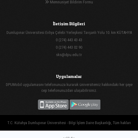
Memnuniyet Bildirim Formu
İletişim Bilgileri
Dumlupınar Üniversitesi Evliya Çelebi Yerleşkesi Tavşanlı Yolu 10. km KÜTAHYA
0 (274) 443 43 43
0 (274) 443 02 90
sks@dpu.edu.tr
Uygulamalar
DPUMobil uygulamasını telefonunuza kurarak üniversitemiz hakkındaki her şeye
cep telefonunuzdan ulaşabilirsiniz.
T.C. Kütahya Dumlupınar Üniversitesi - Bilgi İşlem Daire Başkanlığı, Tüm hakları