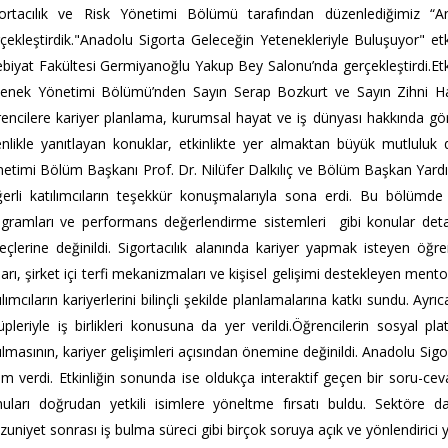
ortacılık ve Risk Yönetimi Bölümü tarafından düzenlediğimiz “Ana
çekleştirdik."Anadolu Sigorta Geleceğin Yetenekleriyle Buluşuyor" et
biyat Fakültesi Germiyanoğlu Yakup Bey Salonu’nda gerçekleştirdi.Etki
enek Yönetimi Bölümü’nden Sayın Serap Bozkurt ve Sayın Zihni Has
encilere kariyer planlama, kurumsal hayat ve iş dünyası hakkında görü
enlikle yanıtlayan konuklar, etkinlikte yer almaktan büyük mutluluk du
etimi Bölüm Başkanı Prof. Dr. Nilüfer Dalkılıç ve Bölüm Başkan Yardımc
erli katılımcıların teşekkür konuşmalarıyla sona erdi. Bu bölümde 
gramları ve performans değerlendirme sistemleri gibi konular detay
eçlerine değinildi. Sigortacılık alanında kariyer yapmak isteyen öğr
ları, şirket içi terfi mekanizmaları ve kişisel gelişimi destekleyen ment
ılımcıların kariyerlerini bilinçli şekilde planlamalarına katkı sundu. Ayr
üpleriyle iş birlikleri konusuna da yer verildi.Öğrencilerin sosyal p
ılmasının, kariyer gelişimleri açısından önemine değinildi. Anadolu Sigor
am verdi. Etkinliğin sonunda ise oldukça interaktif geçen bir soru-ce
uları doğrudan yetkili isimlere yöneltme fırsatı buldu. Sektöre dai
uniyet sonrası iş bulma süreci gibi birçok soruya açık ve yönlendirici yan