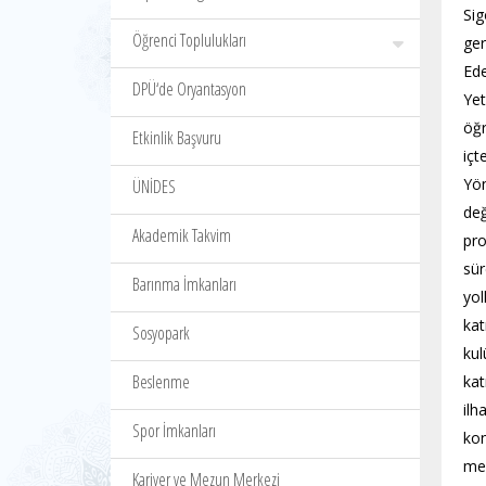
Sig
Öğrenci Toplulukları
ger
Ede
DPÜ‘de Oryantasyon
Yet
öğr
Etkinlik Başvuru
içt
Yön
ÜNİDES
değ
Akademik Takvim
pro
sür
Barınma İmkanları
yol
kat
Sosyopark
kul
Beslenme
kat
ilh
Spor İmkanları
kon
mez
Kariyer ve Mezun Merkezi