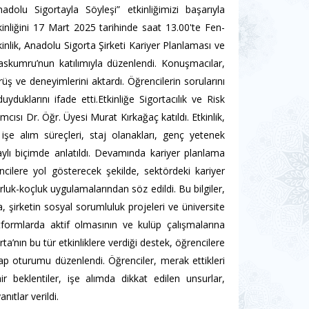
dolu Sigortayla Söyleşi” etkinliğimizi başarıyla
kinliğini 17 Mart 2025 tarihinde saat 13.00'te Fen-
nlik, Anadolu Sigorta Şirketi Kariyer Planlaması ve
kumru’nun katılımıyla düzenlendi. Konuşmacılar,
ş ve deneyimlerini aktardı. Öğrencilerin sorularını
yduklarını ifade etti.Etkinliğe Sigortacılık ve Risk
ısı Dr. Öğr. Üyesi Murat Kırkağaç katıldı. Etkinlik,
işe alım süreçleri, staj olanakları, genç yetenek
lı biçimde anlatıldı. Devamında kariyer planlama
encilere yol gösterecek şekilde, sektördeki kariyer
orluk-koçluk uygulamalarından söz edildi. Bu bilgiler,
ıca, şirketin sosyal sorumluluk projeleri ve üniversite
latformlarda aktif olmasının ve kulüp çalışmalarına
ta’nın bu tür etkinliklere verdiği destek, öğrencilere
vap oturumu düzenlendi. Öğrenciler, merak ettikleri
r beklentiler, işe alımda dikkat edilen unsurlar,
ıtlar verildi.