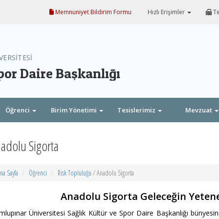
Memnuniyet Bildirim Formu
Hızlı Erişimler
Te
VERSİTESİ
por Daire Başkanlığı
Öğrenci
Birim Yönetimi
Tesislerimiz
Mevzuat
adolu Sigorta
na Sayfa
Öğrenci
Risk Topluluğu
/ Anadolu Sigorta
Anadolu Sigorta Geleceğin Yetene
lupınar Üniversitesi Sağlık Kültür ve Spor Daire Başkanlığı bünyesi