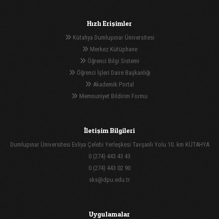
Hızlı Erişimler
Kütahya Dumlupınar Üniversitesi
Merkez Kütüphane
Öğrenci Bilgi Sistemi
Öğrenci İşleri Daire Başkanlığı
Akademik Portal
Memnuniyet Bildirim Formu
İletişim Bilgileri
Dumlupınar Üniversitesi Evliya Çelebi Yerleşkesi Tavşanlı Yolu 10. km KÜTAHYA
0 (274) 443 43 43
0 (274) 443 02 90
sks@dpu.edu.tr
Uygulamalar