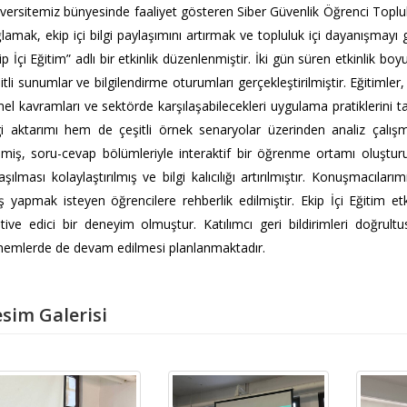
versitemiz bünyesinde faaliyet gösteren Siber Güvenlik Öğrenci Toplulu
lamak, ekip içi bilgi paylaşımını artırmak ve topluluk içi dayanışmay
ip İçi Eğitim” adlı bir etkinlik düzenlenmiştir. İki gün süren etkinlik b
itli sunumlar ve bilgilendirme oturumları gerçekleştirilmiştir. Eğitimler,
el kavramları ve sektörde karşılaşabilecekleri uygulama pratiklerini t
gi aktarımı hem de çeşitli örnek senaryolar üzerinden analiz çalışmala
lmiş, soru-cevap bölümleriyle interaktif bir öğrenme ortamı oluştur
aşılması kolaylaştırılmış ve bilgi kalıcılığı artırılmıştır. Konuşmacılar
iş yapmak isteyen öğrencilere rehberlik edilmiştir. Ekip İçi Eğitim et
ive edici bir deneyim olmuştur. Katılımcı geri bildirimleri doğrultus
emlerde de devam edilmesi planlanmaktadır.
sim Galerisi