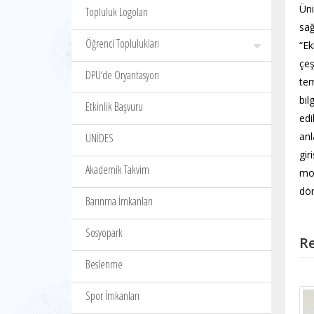
Üni
Topluluk Logoları
sağ
Öğrenci Toplulukları
“Ek
çeş
DPÜ‘de Oryantasyon
tem
bil
Etkinlik Başvuru
edi
anl
ÜNİDES
gir
Akademik Takvim
mot
dön
Barınma İmkanları
Sosyopark
Re
Beslenme
Spor İmkanları