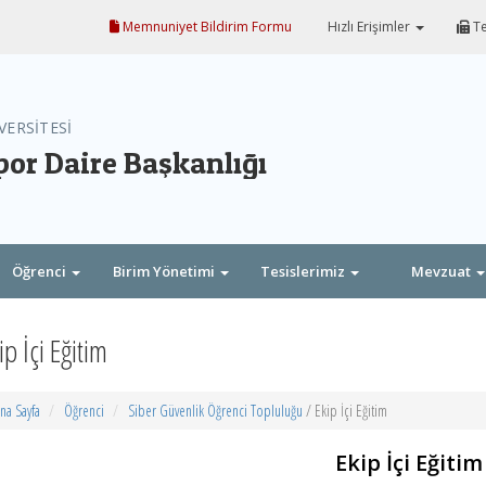
Memnuniyet Bildirim Formu
Hızlı Erişimler
Te
VERSİTESİ
por Daire Başkanlığı
Öğrenci
Birim Yönetimi
Tesislerimiz
Mevzuat
ip İçi Eğitim
na Sayfa
Öğrenci
Siber Güvenlik Öğrenci Topluluğu
/ Ekip İçi Eğitim
Ekip İçi Eğitim