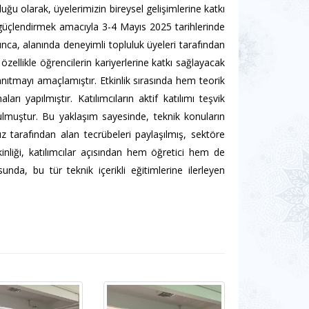
ğu olarak, üyelerimizin bireysel gelişimlerine katkı
ı güçlendirmek amacıyla 3-4 Mayıs 2025 tarihlerinde
oyunca, alanında deneyimli topluluk üyeleri tarafından
 özellikle öğrencilerin kariyerlerine katkı sağlayacak
anıtmayı amaçlamıştır. Etkinlik sırasında hem teorik
rı yapılmıştır. Katılımcıların aktif katılımı teşvik
ulmuştur. Bu yaklaşım sayesinde, teknik konuların
ımız tarafından alan tecrübeleri paylaşılmış, sektöre
kinliği, katılımcılar açısından hem öğretici hem de
unda, bu tür teknik içerikli eğitimlerine ilerleyen