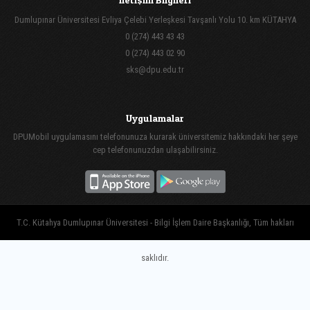
Dumlupınar Üniversitesi Evliya Çelebi Yerleşkesi Tavşanlı Yolu 10. km KÜTAHYA
0 (274) 443 43 43
0 (274) 443 02 90
sks@dpu.edu.tr
Uygulamalar
DPUMobil uygulamasını telefonunuza kurarak üniversitemiz hakkındaki her şeye
cep telefonunuzdan ulaşabilirsiniz.
T.C. Kütahya Dumlupınar Üniversitesi - Bilgi İşlem Daire Başkanlığı, Tüm hakları
saklıdır.