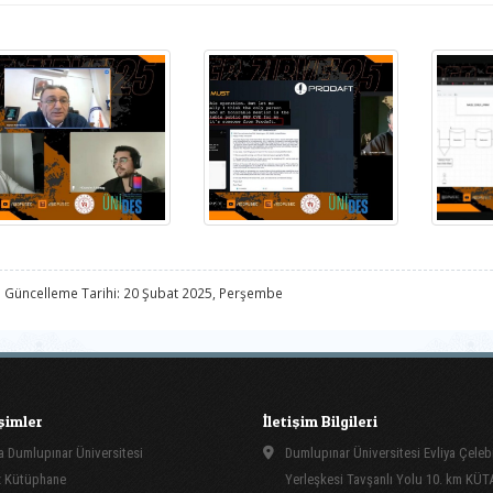
 Güncelleme Tarihi: 20 Şubat 2025, Perşembe
işimler
İletişim Bilgileri
 Dumlupınar Üniversitesi
Dumlupınar Üniversitesi Evliya Çeleb
 Kütüphane
Yerleşkesi Tavşanlı Yolu 10. km KÜ