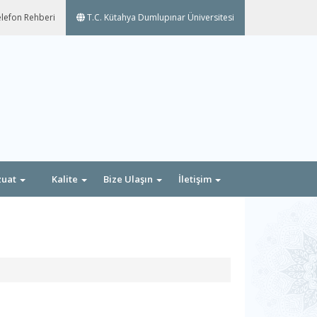
lefon Rehberi
T.C. Kütahya Dumlupınar Üniversitesi
zuat
Kalite
Bize Ulaşın
İletişim