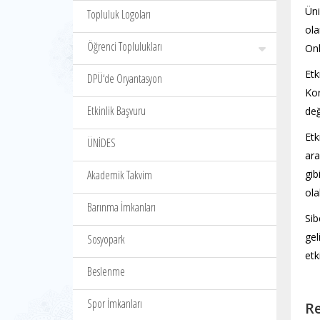
Üni
Topluluk Logoları
ola
Öğrenci Toplulukları
Onl
Et
DPÜ‘de Oryantasyon
Kor
Etkinlik Başvuru
değ
Etk
ÜNİDES
ara
Akademik Takvim
gib
ola
Barınma İmkanları
Sib
gel
Sosyopark
etk
Beslenme
Spor İmkanları
Re