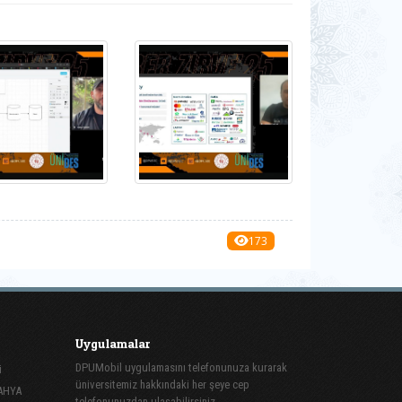
173
Uygulamalar
DPUMobil uygulamasını telefonunuza kurarak
i
üniversitemiz hakkındaki her şeye cep
TAHYA
telefonunuzdan ulaşabilirsiniz.