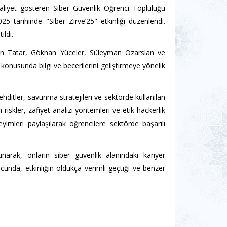
aaliyet gösteren Siber Güvenlik Öğrenci Topluluğu
25 tarihinde "Siber Zirve’25" etkinliği düzenlendi.
ıldı.
han Tatar, Gökhan Yüceler, Süleyman Özarslan ve
konusunda bilgi ve becerilerini geliştirmeye yönelik
tehditler, savunma stratejileri ve sektörde kullanılan
n riskler, zafiyet analizi yöntemleri ve etik hackerlık
imleri paylaşılarak öğrencilere sektörde başarılı
unarak, onların siber güvenlik alanındaki kariyer
nucunda, etkinliğin oldukça verimli geçtiği ve benzer