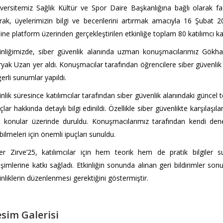
versitemiz Sağlık Kültür ve Spor Daire Başkanlığına bağlı olarak f
rak, üyelerimizin bilgi ve becerilerini artırmak amacıyla 16 Şubat 20
ine platform üzerinden gerçekleştirilen etkinliğe toplam 80 katılımcı kat
kinliğimizde, siber güvenlik alanında uzman konuşmacılarımız Gök
yak Uzan yer aldı. Konuşmacılar tarafından öğrencilere siber güvenlik 
erli sunumlar yapıldı.
inlik süresince katılımcılar tarafından siber güvenlik alanındaki güncel 
çlar hakkında detaylı bilgi edinildi. Özellikle siber güvenlikte karşılaşıla
i konular üzerinde duruldu. Konuşmacılarımız tarafından kendi deney
bilmeleri için önemli ipuçları sunuldu.
er Zirve’25, katılımcılar için hem teorik hem de pratik bilgiler s
işimlerine katkı sağladı. Etkinliğin sonunda alınan geri bildirimler so
inliklerin düzenlenmesi gerektiğini göstermiştir.
sim Galerisi