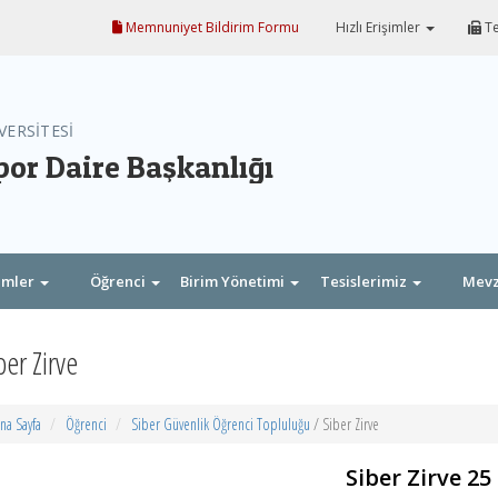
Memnuniyet Bildirim Formu
Hızlı Erişimler
Te
VERSİTESİ
por Daire Başkanlığı
imler
Öğrenci
Birim Yönetimi
Tesislerimiz
Mev
ber Zirve
na Sayfa
Öğrenci
Siber Güvenlik Öğrenci Topluluğu
/ Siber Zirve
Siber Zirve 25