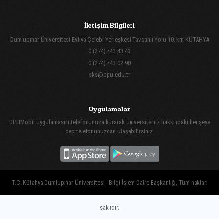
İletişim Bilgileri
Dumlupınar Üniversitesi Evliya Çelebi Yerleşkesi Tavşanlı Yolu 10. km KÜTAHYA
0 (274) 443 43 43
0 (274) 443 02 90
sks@dpu.edu.tr
Uygulamalar
DPUMobil uygulamasını telefonunuza kurarak üniversitemiz hakkındaki her şeye
cep telefonunuzdan ulaşabilirsiniz.
T.C. Kütahya Dumlupınar Üniversitesi - Bilgi İşlem Daire Başkanlığı, Tüm hakları
saklıdır.