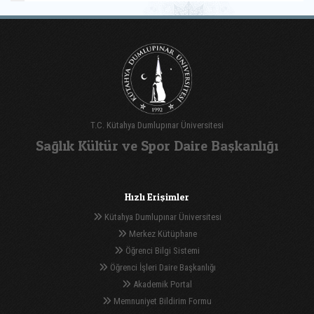
T.C. Kütahya Dumlupınar Üniversitesi
Sağlık Kültür ve Spor Daire Başkanlığı
Hızlı Erişimler
Kütahya Dumlupınar Üniversitesi
Merkez Kütüphane
Öğrenci Bilgi Sistemi
Öğrenci İşleri Daire Başkanlığı
Akademik Portal
Memnuniyet Bildirim Formu