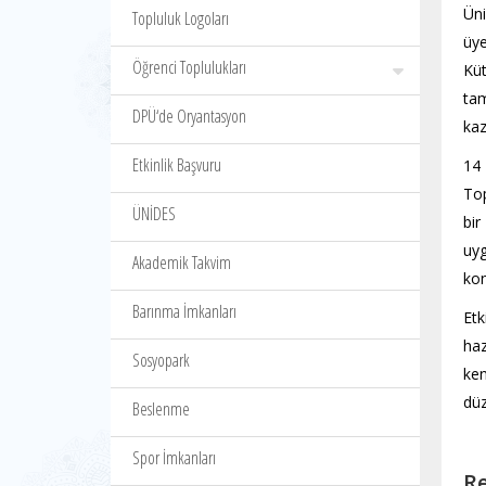
Üni
Topluluk Logoları
üye
Öğrenci Toplulukları
Küt
tam
DPÜ‘de Oryantasyon
kaz
Etkinlik Başvuru
14 
Top
ÜNİDES
bir
uyg
Akademik Takvim
kon
Barınma İmkanları
Etk
haz
Sosyopark
ken
düz
Beslenme
Spor İmkanları
Re