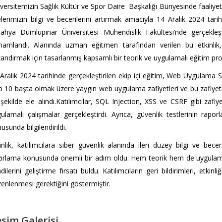
versitemizin Sağlık Kültür ve Spor Daire Başkalığı Bünyesinde faaliye
lerimizin bilgi ve becerilerini artırmak amacıyla 14 Aralık 2024 tarihi
ahya Dumlupınar Üniversitesi Mühendislik Fakültesi’nde gerçekleşti
amlandı. Alanında uzman eğitmen tarafından verilen bu etkinlik, 
andırmak için tasarlanmış kapsamlı bir teorik ve uygulamalı eğitim pr
Aralık 2024 tarihinde gerçekleştirilen ekip içi eğitim, Web Uygulam
 10 başta olmak üzere yaygın web uygulama zafiyetleri ve bu zafiyetler
 şekilde ele alındı.Katılımcılar, SQL Injection, XSS ve CSRF gibi zafi
ulamalı çalışmalar gerçekleştirdi. Ayrıca, güvenlik testlerinin rapo
usunda bilgilendirildi.
inlik, katılımcılara siber güvenlik alanında ileri düzey bilgi ve bece
ırlama konusunda önemli bir adım oldu. Hem teorik hem de uygulamalı 
dilerini geliştirme fırsatı buldu. Katılımcıların geri bildirimleri, etkin
enlenmesi gerektiğini göstermiştir.
sim Galerisi