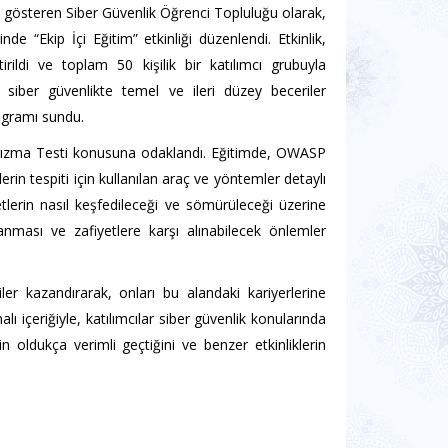
t gösteren Siber Güvenlik Öğrenci Topluluğu olarak,
nde “Ekip İçi Eğitim” etkinliği düzenlendi. Etkinlik,
rildi ve toplam 50 kişilik bir katılımcı grubuyla
siber güvenlikte temel ve ileri düzey beceriler
ogramı sundu.
a Sızma Testi konusuna odaklandı. Eğitimde, OWASP
in tespiti için kullanılan araç ve yöntemler detaylı
yetlerin nasıl keşfedileceği ve sömürüleceği üzerine
rlanması ve zafiyetlere karşı alınabilecek önlemler
riler kazandırarak, onları bu alandaki kariyerlerine
içeriğiyle, katılımcılar siber güvenlik konularında
liğin oldukça verimli geçtiğini ve benzer etkinliklerin