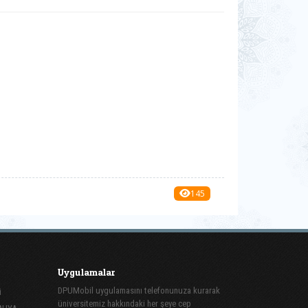
145
Uygulamalar
DPUMobil uygulamasını telefonunuza kurarak
i
üniversitemiz hakkındaki her şeye cep