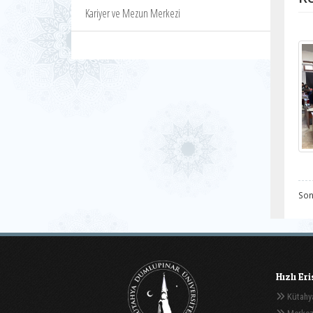
Kariyer ve Mezun Merkezi
Son
Hızlı Er
Kütahya