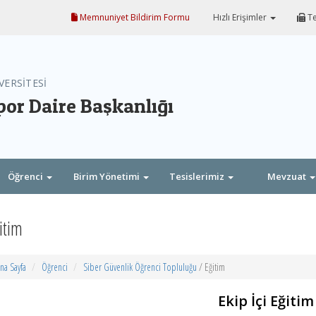
Memnuniyet Bildirim Formu
Hızlı Erişimler
Te
VERSİTESİ
por Daire Başkanlığı
Öğrenci
Birim Yönetimi
Tesislerimiz
Mevzuat
itim
na Sayfa
Öğrenci
Siber Güvenlik Öğrenci Topluluğu
/ Eğitim
Ekip İçi Eğitim