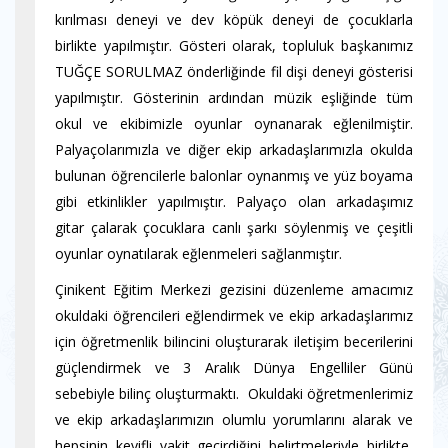
kırılması deneyi ve dev köpük deneyi de çocuklarla
birlikte yapılmıştır. Gösteri olarak, topluluk başkanımız
TUĞÇE SORULMAZ önderliğinde fil dişi deneyi gösterisi
yapılmıştır. Gösterinin ardından müzik eşliğinde tüm
okul ve ekibimizle oyunlar oynanarak eğlenilmiştir.
Palyaçolarımızla ve diğer ekip arkadaşlarımızla okulda
bulunan öğrencilerle balonlar oynanmış ve yüz boyama
gibi etkinlikler yapılmıştır. Palyaço olan arkadaşımız
gitar çalarak çocuklara canlı şarkı söylenmiş ve çeşitli
oyunlar oynatılarak eğlenmeleri sağlanmıştır.
Çinikent Eğitim Merkezi gezisini düzenleme amacımız
okuldaki öğrencileri eğlendirmek ve ekip arkadaşlarımız
için öğretmenlik bilincini oluşturarak iletişim becerilerini
güçlendirmek ve 3 Aralık Dünya Engelliler Günü
sebebiyle bilinç oluşturmaktı. Okuldaki öğretmenlerimiz
ve ekip arkadaşlarımızın olumlu yorumlarını alarak ve
hepsinin keyifli vakit geçirdiğini belirtmeleriyle birlikte