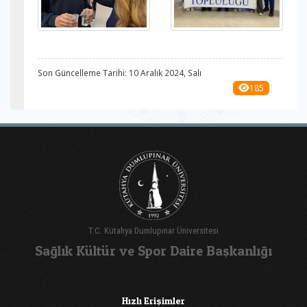
Son Güncelleme Tarihi: 10 Aralık 2024, Salı
185
T.C. Kütahya Dumlupınar Üniversitesi
Sağlık Kültür ve Spor Daire Başkanlığı
Hızlı Erişimler