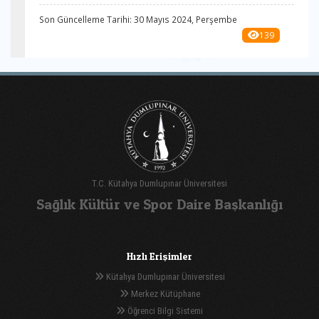
Son Güncelleme Tarihi: 30 Mayıs 2024, Perşembe
139
T.C. Kütahya Dumlupınar Üniversitesi
Sağlık Kültür ve Spor Daire Başkanlığı
Hızlı Erişimler
Kütahya Dumlupınar Üniversitesi
Merkez Kütüphane
Öğrenci Bilgi Sistemi