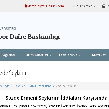
Memnuniyet Bildirim Formu
Hızlı Erişimler
Te
VERSİTESİ
por Daire Başkanlığı
Öğrenci
Birim Yönetimi
Tesislerimiz
Mevzuat
zde Soykırım
na Sayfa
Haberler
2024 Bizden Haberler
/ Sözde Soykırım
Sözde Ermeni Soykırım İddiaları Karşısında T
ahya Dumlupınar Üniversitesi, Atatürk İlkeleri ve İnkılâp Tarihi Araştı