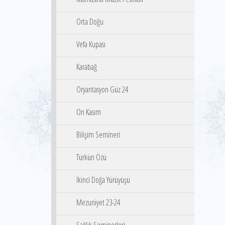
Orta Doğu
Vefa Kupası
Karabağ
Oryantasyon Güz 24
On Kasım
Bilişim Semineri
Türkün Özü
İkinci Doğa Yürüyüşü
Mezuniyet 23-24