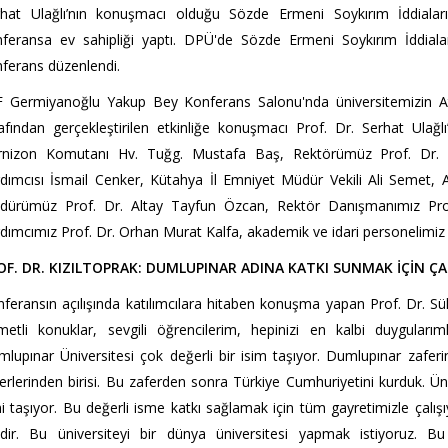
hat Ulağlı’nın konuşmacı olduğu Sözde Ermeni Soykırım İddiaları Ka
feransa ev sahipliği yaptı.
DPÜ'de Sözde Ermeni Soykırım İddiaları K
ferans düzenlendi.
 Germiyanoğlu Yakup Bey Konferans Salonu'nda üniversitemizin Atat
afından gerçekleştirilen etkinliğe konuşmacı Prof. Dr. Serhat Ulağ
rnizon Komutanı Hv. Tuğg. Mustafa Baş, Rektörümüz Prof. Dr. S
dımcısı İsmail Cenker, Kütahya İl Emniyet Müdür Vekili Ali Semet, At
dürümüz Prof. Dr. Altay Tayfun Özcan, Rektör Danışmanımız Prof
dımcımız Prof. Dr. Orhan Murat Kalfa, akademik ve idari personelimiz il
OF. DR. KIZILTOPRAK: DUMLUPINAR ADINA KATKI SUNMAK İÇİN ÇA
feransın açılışında katılımcılara hitaben konuşma yapan Prof. Dr. Sül
metli konuklar, sevgili öğrencilerim, hepinizi en kalbi duygular
lupınar Üniversitesi çok değerli bir isim taşıyor. Dumlupınar zaferi
erlerinden birisi. Bu zaferden sonra Türkiye Cumhuriyetini kurduk. Ün
i taşıyor. Bu değerli isme katkı sağlamak için tüm gayretimizle çalı
ndir. Bu üniversiteyi bir dünya üniversitesi yapmak istiyoruz. Bu