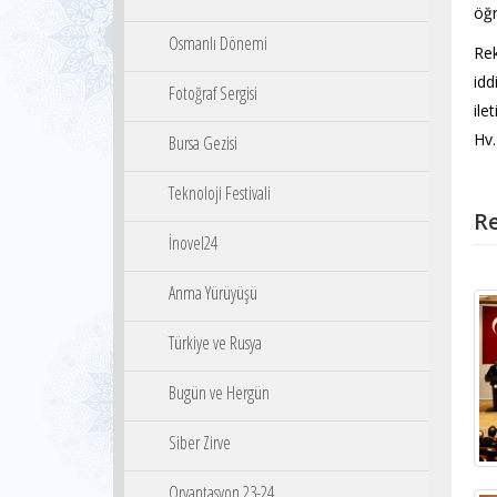
öğr
Osmanlı Dönemi
Rek
idd
Fotoğraf Sergisi
ile
Hv.
Bursa Gezisi
Teknoloji Festivali
Re
İnovel24
Anma Yürüyüşü
Türkiye ve Rusya
Bugün ve Hergün
Siber Zirve
Oryantasyon 23-24