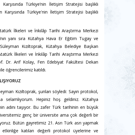
rşısında Türkiye’nin İletişim Stratejisi başlıklı
arşısında Türkiye'nin İletişim Stratejisi başlıklı
ürk İlkeleri ve İnkılâp Tarihi Araştırma Merkezi
lı’nın yanı sıra Kütahya Hava Er Eğitim Tugay ve
üleyman Kızıltoprak, Kütahya Belediye Başkan
atürk İlkeleri ve İnkılâp Tarihi Araştırma Merkezi
. Dr. Arif Kolay, Fen Edebiyat Fakültesi Dekan
e öğrencilerimiz katıldı.
LIŞIYORUZ
eyman Kızıltoprak, şunları söyledi:
Sayın protokol,
ımla selamlıyorum. Hepiniz hoş geldiniz.
Kütahya
nin adını taşıyor. Bu zafer Türk tarihinin en büyük
iversitemiz genç bir üniversite ama çok değerli bir
şıyoruz. Bütün gayretimiz 21. Asrı Türk asrı yapmak
 etkinliğe katılan değerli protokol üyelerine ve