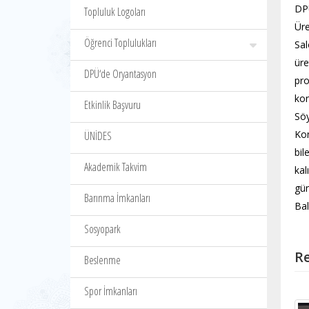
DPÜ
Topluluk Logoları
Üre
Öğrenci Toplulukları
Sal
üre
DPÜ‘de Oryantasyon
pr
kon
Etkinlik Başvuru
Söy
Kon
ÜNİDES
bil
Akademik Takvim
kal
gün
Barınma İmkanları
Bal
Sosyopark
Re
Beslenme
Spor İmkanları