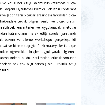
 ve YouTuber Altuğ Balamur’un katılımıyla “Bıçak
nlik Tavşanlı Uygulamalı Bilimler Fakültesi Konferans
 ve Japon tarzı bıçaklar arasındaki farklılıklar, bıçak
hakkındaki teknik bilgiler verildi ve bıçak üretim
ılabilecek envanterler ve uygulanacak metotlar
ndan katılımcıların merak ettiği sorular yanıtlandı.
ak bakımı ve bileme workshopu gerçekleştirildi.
asat ve bileme taşı gibi farklı materyaller ile bıçak
ikte öğrendikleri bilgileri uygulayarak bilgilerinin
m yapma imkanı buldu. Katılımcılar, etkinlik sonunda
ecekleri pek çok bilgi edinmiş oldu. Etkinlik Altuğ
n buldu.