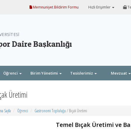
Memnuniyet Bildirim Formu
Hızlı Erişimler
Te
VERSİTESİ
por Daire Başkanlığı
Öğrenci
Birim Yönetimi
Tesislerimiz
Mevzuat
çak Üretimi
na Sayfa
Öğrenci
Gastronomi Topluluğu
/ Bıçak Üretimi
Temel Bıçak Üretimi ve Ba