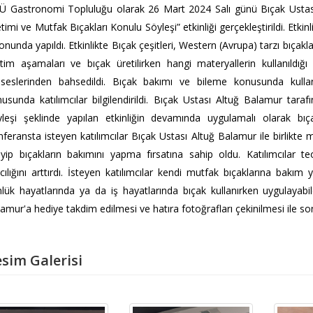
 Gastronomi Topluluğu olarak 26 Mart 2024 Salı günü Bıçak Ustası
timi ve Mutfak Bıçakları Konulu Söyleşi” etkinliği gerçekleştirildi. Etki
onunda yapıldı. Etkinlikte Bıçak çeşitleri, Western (Avrupa) tarzı bıçaklar
tim aşamaları ve bıçak üretilirken hangi materyallerin kullanıldığı 
oseslerinden bahsedildi. Bıçak bakımı ve bileme konusunda kullan
usunda katılımcılar bilgilendirildi. Bıçak Ustası Altuğ Balamur tarafı
leşi şeklinde yapılan etkinliğin devamında uygulamalı olarak bıç
feransta isteyen katılımcılar Bıçak Ustası Altuğ Balamur ile birlikte m
eyip bıçakların bakımını yapma fırsatına sahip oldu. Katılımcılar teor
ıcılığını arttırdı. İsteyen katılımcılar kendi mutfak bıçaklarına bakı
lük hayatlarında ya da iş hayatlarında bıçak kullanırken uygulayabil
amur'a hediye takdim edilmesi ve hatıra fotoğrafları çekinilmesi ile so
sim Galerisi