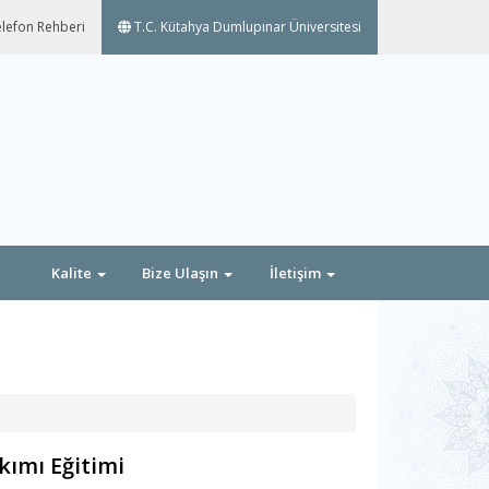
lefon Rehberi
T.C. Kütahya Dumlupınar Üniversitesi
Kalite
Bize Ulaşın
İletişim
kımı Eğitimi