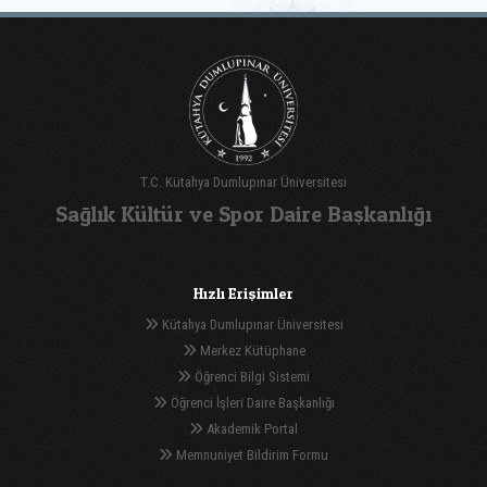
T.C. Kütahya Dumlupınar Üniversitesi
Sağlık Kültür ve Spor Daire Başkanlığı
Hızlı Erişimler
Kütahya Dumlupınar Üniversitesi
Merkez Kütüphane
Öğrenci Bilgi Sistemi
Öğrenci İşleri Daire Başkanlığı
Akademik Portal
Memnuniyet Bildirim Formu