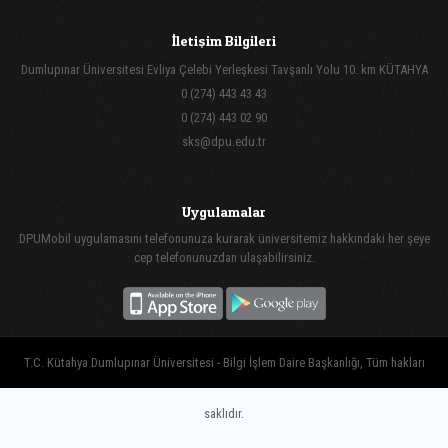
İletişim Bilgileri
Dumlupınar Üniversitesi Evliya Çelebi Yerleşkesi Tavşanlı Yolu 10. km KÜTAHYA
0 (274) 443 43 43
0 (274) 443 02 90
sks@dpu.edu.tr
Uygulamalar
DPUMobil uygulamasını telefonunuza kurarak üniversitemiz hakkındaki her şeye
cep telefonunuzdan ulaşabilirsiniz.
T.C. Kütahya Dumlupınar Üniversitesi - Bilgi İşlem Daire Başkanlığı, Tüm hakları
saklıdır.