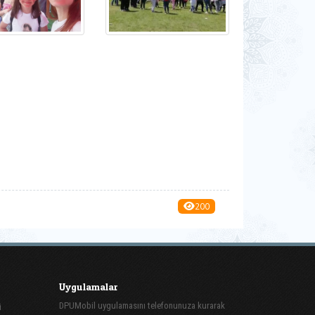
200
Uygulamalar
DPUMobil uygulamasını telefonunuza kurarak
i