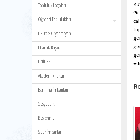
Kü
Topluluk Logoları
Ge
Öğrenci Toplulukları
ça
to
DPÜ‘de Oryantasyon
ge
ge
Etkinlik Başvuru
ge
ÜNİDES
ed
Akademik Takvim
Re
Barınma İmkanları
Sosyopark
Beslenme
Spor İmkanları