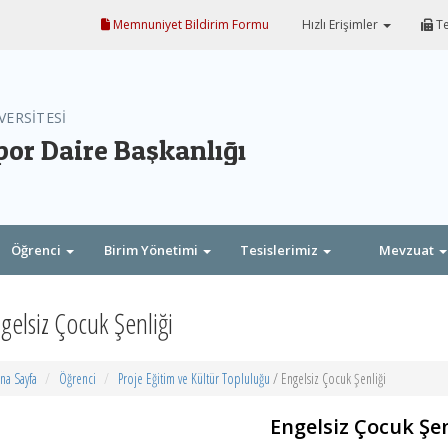
Memnuniyet Bildirim Formu
Hızlı Erişimler
Te
VERSİTESİ
por Daire Başkanlığı
Öğrenci
Birim Yönetimi
Tesislerimiz
Mevzuat
gelsiz Çocuk Şenliği
na Sayfa
Öğrenci
Proje Eğitim ve Kültür Topluluğu
/ Engelsiz Çocuk Şenliği
Engelsiz Çocuk Şen