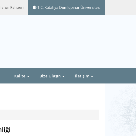
lefon Rehberi
T.C. Kütahya Dumlupınar Üniversitesi
Kalite
Bize Ulaşın
İletişim
liği