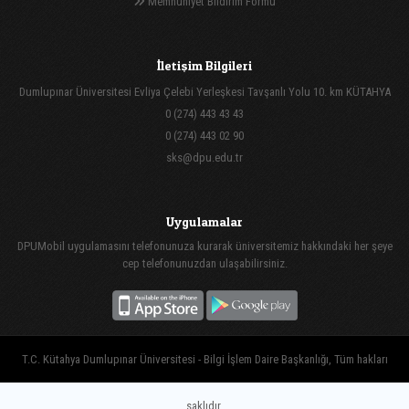
Memnuniyet Bildirim Formu
İletişim Bilgileri
Dumlupınar Üniversitesi Evliya Çelebi Yerleşkesi Tavşanlı Yolu 10. km KÜTAHYA
0 (274) 443 43 43
0 (274) 443 02 90
sks@dpu.edu.tr
Uygulamalar
DPUMobil uygulamasını telefonunuza kurarak üniversitemiz hakkındaki her şeye
cep telefonunuzdan ulaşabilirsiniz.
T.C. Kütahya Dumlupınar Üniversitesi - Bilgi İşlem Daire Başkanlığı, Tüm hakları
saklıdır.