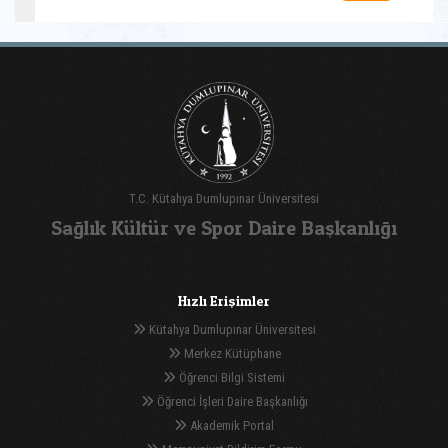
T.C. Kütahya Dumlupınar Üniversitesi
Sağlık Kültür ve Spor Daire Başkanlığı
Hızlı Erişimler
Kütahya Dumlupınar Üniversitesi
Merkez Kütüphane
Öğrenci Bilgi Sistemi
Öğrenci İşleri Daire Başkanlığı
Akademik Portal