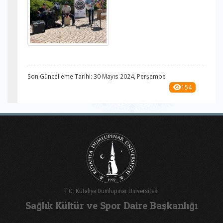
Son Güncelleme Tarihi: 30 Mayıs 2024, Perşembe
154
T.C. Kütahya Dumlupınar Üniversitesi
Sağlık Kültür ve Spor Daire Başkanlığı