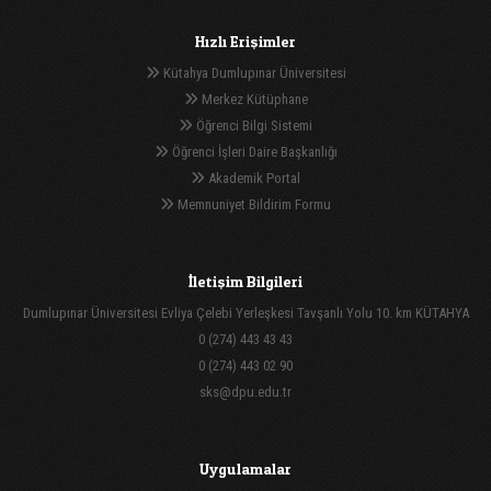
Hızlı Erişimler
Kütahya Dumlupınar Üniversitesi
Merkez Kütüphane
Öğrenci Bilgi Sistemi
Öğrenci İşleri Daire Başkanlığı
Akademik Portal
Memnuniyet Bildirim Formu
İletişim Bilgileri
Dumlupınar Üniversitesi Evliya Çelebi Yerleşkesi Tavşanlı Yolu 10. km KÜTAHYA
0 (274) 443 43 43
0 (274) 443 02 90
sks@dpu.edu.tr
Uygulamalar