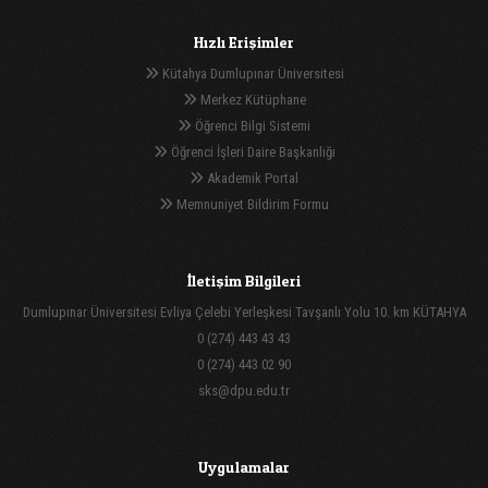
Hızlı Erişimler
Kütahya Dumlupınar Üniversitesi
Merkez Kütüphane
Öğrenci Bilgi Sistemi
Öğrenci İşleri Daire Başkanlığı
Akademik Portal
Memnuniyet Bildirim Formu
İletişim Bilgileri
Dumlupınar Üniversitesi Evliya Çelebi Yerleşkesi Tavşanlı Yolu 10. km KÜTAHYA
0 (274) 443 43 43
0 (274) 443 02 90
sks@dpu.edu.tr
Uygulamalar