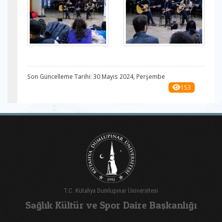
Son Güncelleme Tarihi: 30 Mayıs 2024, Perşembe
153
T.C. Kütahya Dumlupınar Üniversitesi
Sağlık Kültür ve Spor Daire Başkanlığı