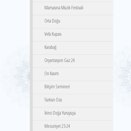
Mamasına Müzik Festivali
Orta Doğu
Vefa Kupası
Karabağ
Oryantasyon Güz 24
On Kasım
Bilişim Semineri
Türkün Özü
İkinci Doğa Yürüyüşü
Mezuniyet 23-24