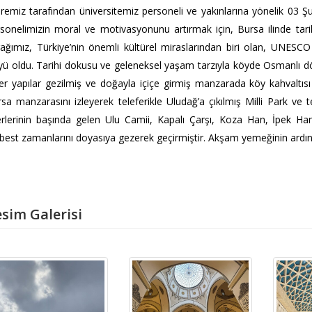
remiz tarafından üniversitemiz personeli ve yakınlarına yönelik 03 Ş
sonelimizin moral ve motivasyonunu artırmak için, Bursa ilinde tarihe 
ağımız, Türkiye’nin önemli kültürel miraslarından biri olan, UNESCO
ü oldu. Tarihi dokusu ve geleneksel yaşam tarzıyla köyde Osmanlı d
er yapılar gezilmiş ve doğayla içiçe girmiş manzarada köy kahvaltısı
sa manzarasını izleyerek teleferikle Uludağ’a çıkılmış Milli Park ve 
rlerinin başında gelen Ulu Camii, Kapalı Çarşı, Koza Han, İpek Hanı
best zamanlarını doyasıya gezerek geçirmiştir. Akşam yemeğinin ardın
sim Galerisi