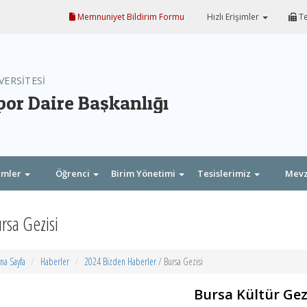
Memnuniyet Bildirim Formu
Hızlı Erişimler
Te
VERSİTESİ
por Daire Başkanlığı
imler
Öğrenci
Birim Yönetimi
Tesislerimiz
Mev
rsa Gezisi
na Sayfa
Haberler
2024 Bizden Haberler
/ Bursa Gezisi
Bursa Kültür Gez