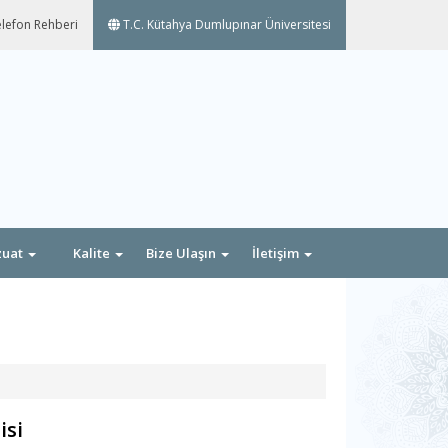
lefon Rehberi
T.C. Kütahya Dumlupınar Üniversitesi
zuat
Kalite
Bize Ulaşın
İletişim
isi