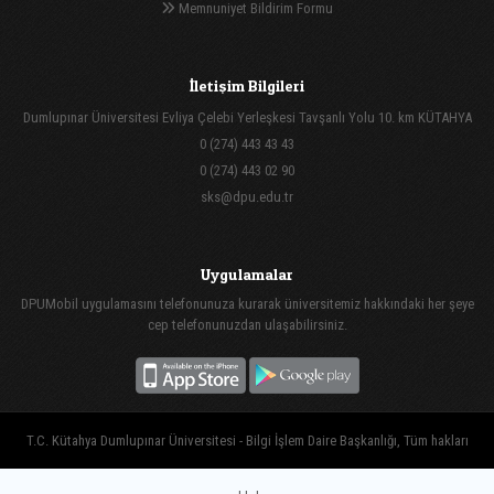
Memnuniyet Bildirim Formu
İletişim Bilgileri
Dumlupınar Üniversitesi Evliya Çelebi Yerleşkesi Tavşanlı Yolu 10. km KÜTAHYA
0 (274) 443 43 43
0 (274) 443 02 90
sks@dpu.edu.tr
Uygulamalar
DPUMobil uygulamasını telefonunuza kurarak üniversitemiz hakkındaki her şeye
cep telefonunuzdan ulaşabilirsiniz.
T.C. Kütahya Dumlupınar Üniversitesi - Bilgi İşlem Daire Başkanlığı, Tüm hakları