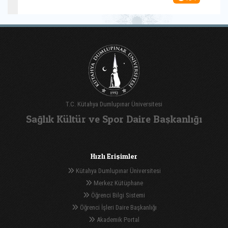
T.C. Kütahya Dumlupınar Üniversitesi
Sağlık Kültür ve Spor Daire Başkanlığı
Hızlı Erişimler
Kütahya Dumlupınar Üniversitesi
Merkez Kütüphane
Öğrenci Bilgi Sistemi
Öğrenci İşleri Daire Başkanlığı
Akademik Portal