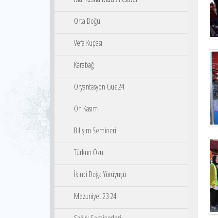
Orta Doğu
Vefa Kupası
Karabağ
Oryantasyon Güz 24
On Kasım
Bilişim Semineri
Türkün Özü
İkinci Doğa Yürüyüşü
Mezuniyet 23-24