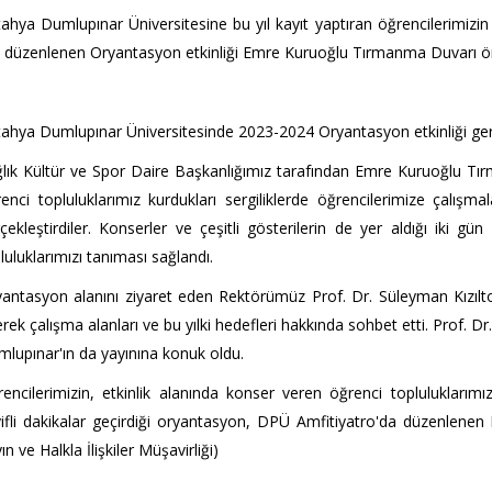
ahya Dumlupınar Üniversitesine bu yıl kayıt yaptıran öğrencilerimizin 
n düzenlenen Oryantasyon etkinliği Emre Kuruoğlu Tırmanma Duvarı önü
ahya Dumlupınar Üniversitesinde 2023-2024 Oryantasyon etkinliği gerçe
lık Kültür ve Spor Daire Başkanlığımız tarafından Emre Kuruoğlu 
enci topluluklarımız kurdukları sergiliklerde öğrencilerimize çalışmal
çekleştirdiler. Konserler ve çeşitli gösterilerin de yer aldığı iki gün
luluklarımızı tanıması sağlandı.
antasyon alanını ziyaret eden Rektörümüz Prof. Dr. Süleyman Kızıltop
rek çalışma alanları ve bu yılki hedefleri hakkında sohbet etti. Prof. D
lupınar'ın da yayınına konuk oldu.
encilerimizin, etkinlik alanında konser veren öğrenci topluluklarım
ifli dakikalar geçirdiği oryantasyon, DPÜ Amfitiyatro'da düzenlenen
ın ve Halkla İlişkiler Müşavirliği)