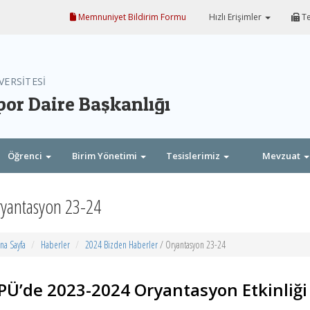
Memnuniyet Bildirim Formu
Hızlı Erişimler
Te
VERSİTESİ
por Daire Başkanlığı
Öğrenci
Birim Yönetimi
Tesislerimiz
Mevzuat
yantasyon 23-24
na Sayfa
Haberler
2024 Bizden Haberler
/ Oryantasyon 23-24
PÜ’de 2023-2024 Oryantasyon Etkinliği