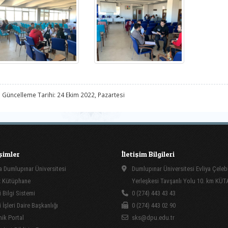
 Güncelleme Tarihi: 24 Ekim 2022, Pazartesi
işimler
İletişim Bilgileri
 Dumlupınar Üniversitesi
Dumlupınar Üniversitesi Evliya Çeleb
 Kütüphane
Yerleşkesi Tavşanlı Yolu 10. km KÜ
 Bilgi Sistemi
0 (274) 443 43 43
İşleri Daire Başkanlığı
0 (274) 443 02 90
ik Portal
sks@dpu.edu.tr