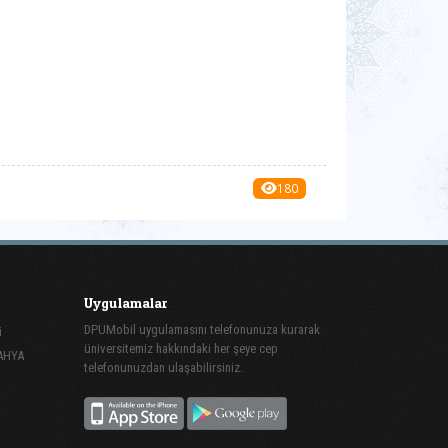
180
Uygulamalar
DPUMobil uygulamasını telefonunuza kurarak
i
üniversitemiz hakkındaki her şeye cep
TAHYA
telefonunuzdan ulaşabilirsiniz.