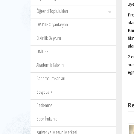
üye
Öğrenci Toplulukları
Pro
ala
DPÜ‘de Oryantasyon
Ba
Etkinlik Başvuru
fik
ala
ÜNİDES
2.e
Akademik Takvim
hus
eği
Barınma İmkanları
Sosyopark
Re
Beslenme
Spor İmkanları
Kariyer ve Mezun Merkezi