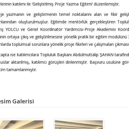
lerinin katılımı ile ‘Geliştirilmiş Proje Yazma Eğitimi’ düzenlemiştir.
je yazmanın ve geliştirmenin temel noktalarını alan ve fikir gelişt
nlarından oluşturulmuştur. Eğitimde mentörlük gerçekleştiren Topl
rış YOLCU ve Genel Koordinatör Yardımcısı-Proje Akademisi Koordi
rinin ortaya çıkış ve geliştirilmesine yönelik pratik bir eğitim modülün
nlarda toplumsal sorunlara yönelik proje fikirleri ve çalışmaları çıkması
tapta ise katılımcılara Topluluk Başkanı Abdülmuttalip ŞAHAN tarafınd
uslar aktarılmış, katılımcı görüşleri dinlenmiştir. Başvuru usulüne g
tim tamamlanmıştır.
sim Galerisi