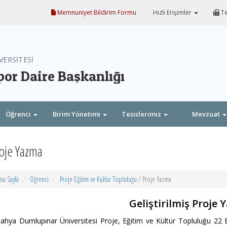
Memnuniyet Bildirim Formu
Hızlı Erişimler
Te
VERSİTESİ
por Daire Başkanlığı
Öğrenci
Birim Yönetimi
Tesislerimiz
Mevzuat
oje Yazma
na Sayfa
Öğrenci
Proje Eğitim ve Kültür Topluluğu
/ Proje Yazma
Geliştirilmiş Proje
ahya Dumlupınar Üniversitesi Proje, Eğitim ve Kültür Topluluğu 2