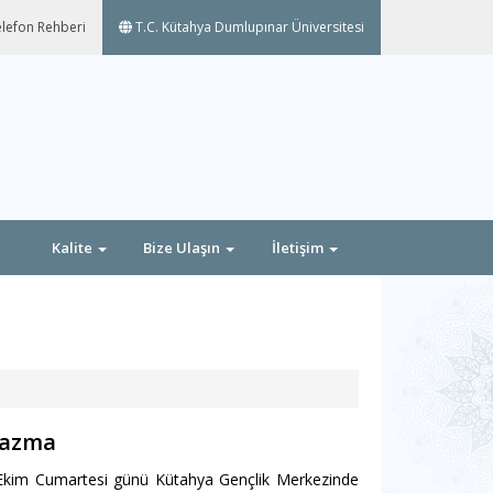
lefon Rehberi
T.C. Kütahya Dumlupınar Üniversitesi
Kalite
Bize Ulaşın
İletişim
 Yazma
2 Ekim Cumartesi günü Kütahya Gençlik Merkezinde