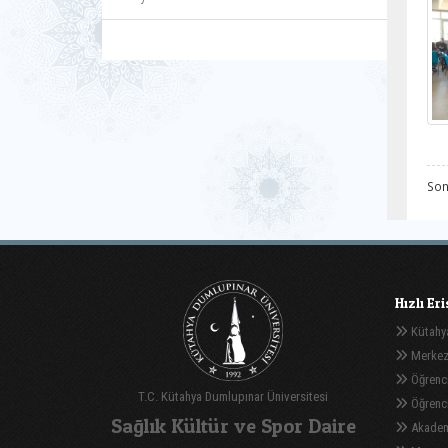
Son
Hızlı Er
Kütahya
Merkez
Öğrenci
T.C. Kütahya Dumlupınar Üniversitesi
Öğrenci 
Sağlık Kültür ve Spor Daire
Akadem