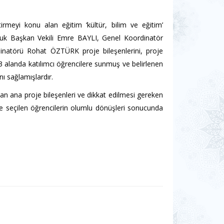
irmeyi konu alan eğitim ‘kültür, bilim ve eğitim’
uluk Başkan Vekili Emre BAYLI, Genel Koordinatör
natörü Rohat ÖZTÜRK proje bileşenlerini, proje
ü 3 alanda katılımcı öğrencilere sunmuş ve belirlenen
nı sağlamışlardır.
an ana proje bileşenleri ve dikkat edilmesi gereken
öre seçilen öğrencilerin olumlu dönüşleri sonucunda