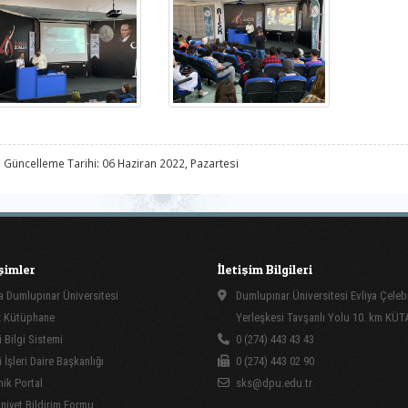
 Güncelleme Tarihi: 06 Haziran 2022, Pazartesi
işimler
İletişim Bilgileri
 Dumlupınar Üniversitesi
Dumlupınar Üniversitesi Evliya Çeleb
 Kütüphane
Yerleşkesi Tavşanlı Yolu 10. km KÜ
 Bilgi Sistemi
0 (274) 443 43 43
İşleri Daire Başkanlığı
0 (274) 443 02 90
ik Portal
sks@dpu.edu.tr
yet Bildirim Formu