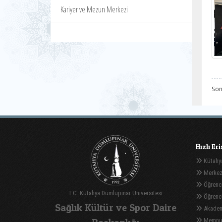
Kariyer ve Mezun Merkezi
Son
Hızlı Er
Kütahya
Merkez
Öğrenci
T.C. Kütahya Dumlupınar Üniversitesi
Öğrenci 
Sağlık Kültür ve Spor Daire
Akadem
Memnuni