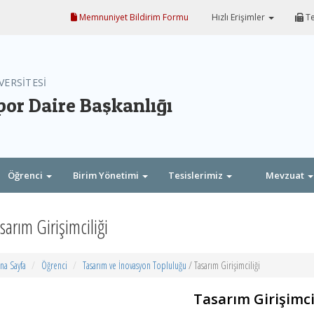
Memnuniyet Bildirim Formu
Hızlı Erişimler
Te
VERSİTESİ
por Daire Başkanlığı
Öğrenci
Birim Yönetimi
Tesislerimiz
Mevzuat
sarım Girişimciliği
na Sayfa
Öğrenci
Tasarım ve İnovasyon Topluluğu
/ Tasarım Girişimciliği
Tasarım Girişimci