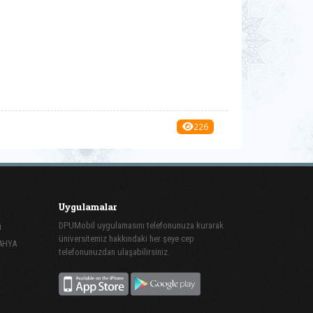
226
Uygulamalar
DPUMobil uygulamasını telefonunuza kurarak
i
üniversitemiz hakkındaki her şeye cep
TAHYA
telefonunuzdan ulaşabilirsiniz.