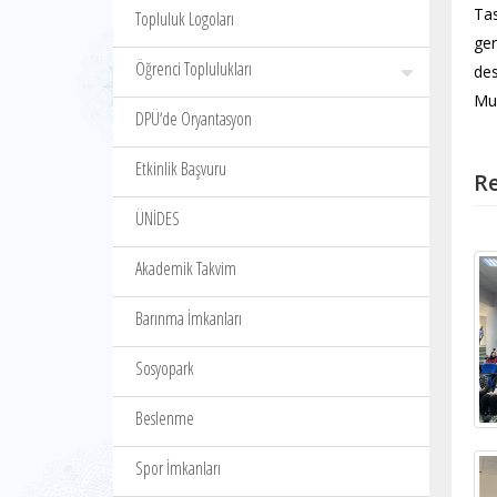
Ta
Topluluk Logoları
ger
Öğrenci Toplulukları
des
Muh
DPÜ‘de Oryantasyon
Etkinlik Başvuru
Re
ÜNİDES
Akademik Takvim
Barınma İmkanları
Sosyopark
Beslenme
Spor İmkanları