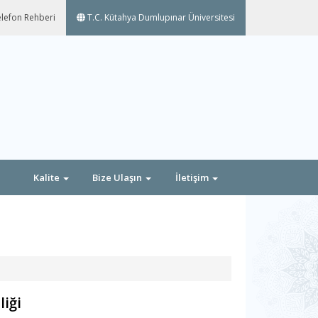
lefon Rehberi
T.C. Kütahya Dumlupınar Üniversitesi
Kalite
Bize Ulaşın
İletişim
liği