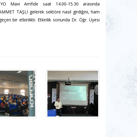
ü UBYO Mavi Amfide saat 14.00-15.30 arasında
MMET TAŞLI gelerek sektöre nasıl girdiğini, ham
eçen bir etkinlikti. Etkinlik sonunda Dr. Öğr. Üyesi