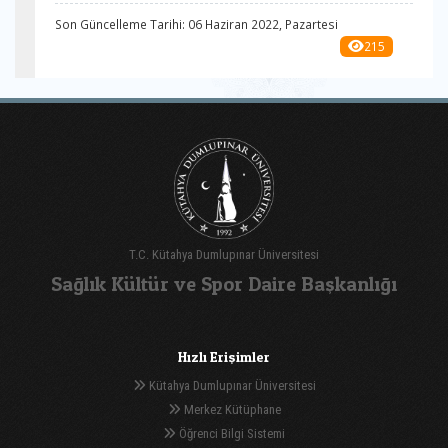
Son Güncelleme Tarihi: 06 Haziran 2022, Pazartesi
215
T.C. Kütahya Dumlupınar Üniversitesi
Sağlık Kültür ve Spor Daire Başkanlığı
Hızlı Erişimler
Kütahya Dumlupınar Üniversitesi
Merkez Kütüphane
Öğrenci Bilgi Sistemi