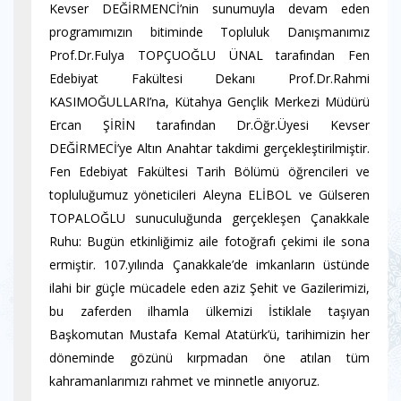
Kevser DEĞİRMENCİ’nin sunumuyla devam eden
programımızın bitiminde Topluluk Danışmanımız
Prof.Dr.Fulya TOPÇUOĞLU ÜNAL tarafından Fen
Edebiyat Fakültesi Dekanı Prof.Dr.Rahmi
KASIMOĞULLARI’na, Kütahya Gençlik Merkezi Müdürü
Ercan ŞİRİN tarafından Dr.Öğr.Üyesi Kevser
DEĞİRMECİ’ye Altın Anahtar takdimi gerçekleştirilmiştir.
Fen Edebiyat Fakültesi Tarih Bölümü öğrencileri ve
topluluğumuz yöneticileri Aleyna ELİBOL ve Gülseren
TOPALOĞLU sunuculuğunda gerçekleşen Çanakkale
Ruhu: Bugün etkinliğimiz aile fotoğrafı çekimi ile sona
ermiştir. 107.yılında Çanakkale’de imkanların üstünde
ilahi bir güçle mücadele eden aziz Şehit ve Gazilerimizi,
bu zaferden ilhamla ülkemizi İstiklale taşıyan
Başkomutan Mustafa Kemal Atatürk’ü, tarihimizin her
döneminde gözünü kırpmadan öne atılan tüm
kahramanlarımızı rahmet ve minnetle anıyoruz.