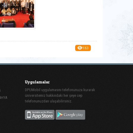
183
Uygulamalar
DPUMobil uygulamasını telefonunuza kurarak
i
üniversitemiz hakkındaki her şeye cep
TAHYA
telefonunuzdan ulaşabilirsiniz.