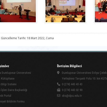
 Güncelleme Tarihi: 18 Mart 2022, Cuma
işimler
İletişim Bilgileri
 Dumlupınar Üniversitesi
Dumlupınar Üniversitesi Evliya Çeleb
 Kütüphane
Yerleşkesi Tavşanlı Yolu 10. km KÜ
 Bilgi Sistemi
0 (274) 443 43 43
İşleri Daire Başkanlığı
0 (274) 443 02 90
ik Portal
sks@dpu.edu.tr
yet Bildirim Formu