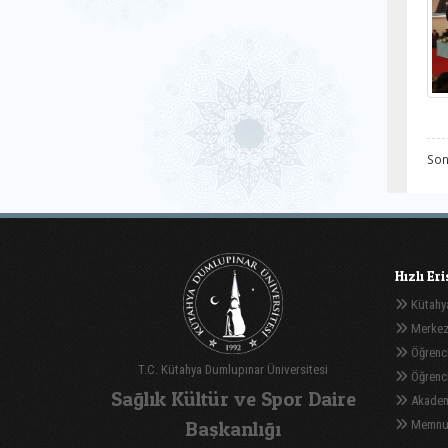
Son
Hızlı Er
Kütahya
Merkez
Öğrenci
T.C. Kütahya Dumlupınar Üniversitesi
Öğrenci 
Sağlık Kültür ve Spor Daire
Akadem
Başkanlığı
Memnuni