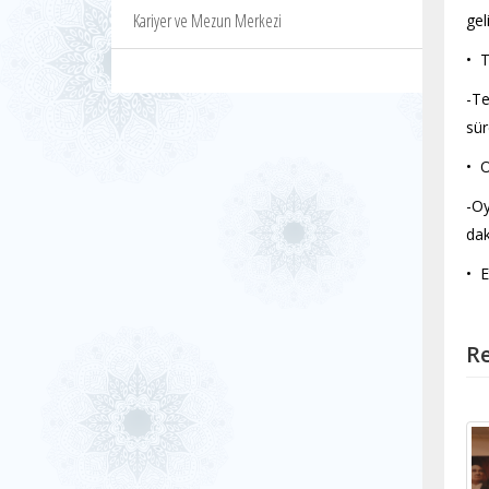
Kariyer ve Mezun Merkezi
gel
• 
-Te
sür
• O
-Oy
dak
• E
Re