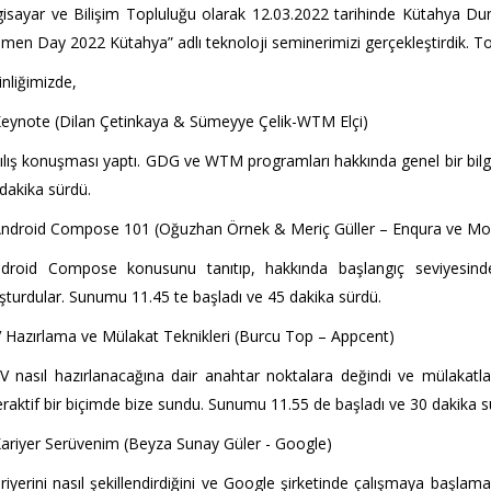
gisayar ve Bilişim Topluluğu olarak 12.03.2022 tarihinde Kütahya Dum
en Day 2022 Kütahya” adlı teknoloji seminerimizi gerçekleştirdik. To
inliğimizde,
eynote (Dilan Çetinkaya & Sümeyye Çelik-WTM Elçi)
ılış konuşması yaptı. GDG ve WTM programları hakkında genel bir bil
dakika sürdü.
Android Compose 101 (Oğuzhan Örnek & Meriç Güller – Enqura ve M
ndroid Compose konusunu tanıtıp, hakkında başlangıç seviyesinde
şturdular. Sunumu 11.45 te başladı ve 45 dakika sürdü.
 Hazırlama ve Mülakat Teknikleri (Burcu Top – Appcent)
V nasıl hazırlanacağına dair anahtar noktalara değindi ve mülakatları 
eraktif bir biçimde bize sundu. Sunumu 11.55 de başladı ve 30 dakika s
ariyer Serüvenim (Beyza Sunay Güler - Google)
riyerini nasıl şekillendirdiğini ve Google şirketinde çalışmaya başlam