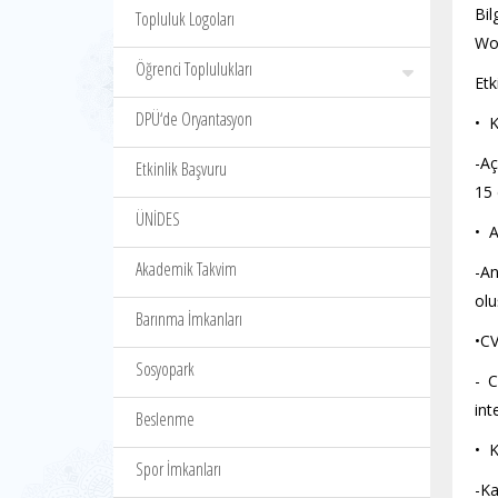
Bil
Topluluk Logoları
Wom
Öğrenci Toplulukları
Etk
DPÜ‘de Oryantasyon
• K
-Aç
Etkinlik Başvuru
15 
ÜNİDES
• 
Akademik Takvim
-A
olu
Barınma İmkanları
•CV
Sosyopark
- C
int
Beslenme
• K
Spor İmkanları
-Ka