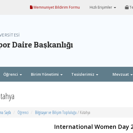
Memnuniyet Bildirim Formu
Hızlı Erişimler
Te
VERSİTESİ
por Daire Başkanlığı
Öğrenci
Birim Yönetimi
Tesislerimiz
Mevzuat
tahya
na Sayfa
Öğrenci
Bilgisayar ve Bilişim Topluluğu
/ Kütahya
International Women Day 