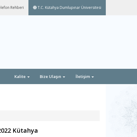
lefon Rehberi
T.C. Kütahya Dumlupınar Üniversitesi
Kalite
Bize Ulaşın
İletişim
2022 Kütahya