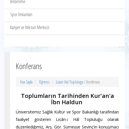
Beslenme
Spor İmkanları
Kariyer ve Mezun Merkezi
Konferans
Ana Sayfa
Öğrenci
Lisani Hal Toplulugu
/ Konferans
Toplumların Tarihinden Kur'an'a
İbn Haldun
Üniversitemiz Sağlık Kültür ve Spor Bakanlığı tarafından
faaliyet gösteren Lisân-ı Hâl Topluluğu olarak
düzenlediğimiz, Arş. Gör. Sümeyye Sevinç’in konuşmacı