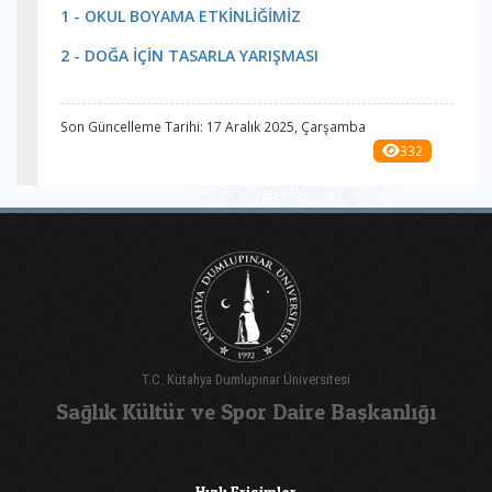
1 - OKUL BOYAMA ETKİNLİĞİMİZ
2 - DOĞA İÇİN TASARLA YARIŞMASI
Son Güncelleme Tarihi: 17 Aralık 2025, Çarşamba
332
T.C. Kütahya Dumlupınar Üniversitesi
Sağlık Kültür ve Spor Daire Başkanlığı
Hızlı Erişimler