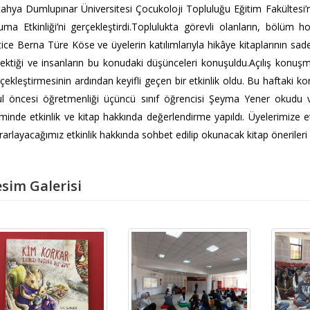
ahya Dumlupınar Üniversitesi Çocukoloji Topluluğu Eğitim Fakültesi’
ma Etkinliği’ni gerçekleştirdi.Toplulukta görevli olanların, bölüm
ice Berna Türe Köse ve üyelerin katılımlarıyla hikâye kitaplarının 
ektiği ve insanların bu konudaki düşünceleri konuşuldu.Açılış konuşm
çekleştirmesinin ardından keyifli geçen bir etkinlik oldu. Bu haftaki kon
l öncesi öğretmenliği üçüncü sınıf öğrencisi Şeyma Yener okudu ve b
iminde etkinlik ve kitap hakkında değerlendirme yapıldı. Üyelerimize e
rarlayacağımız etkinlik hakkında sohbet edilip okunacak kitap önerileri a
sim Galerisi