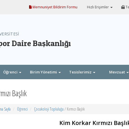
Memnuniyet Bildirim Formu
Hızlı Erişimler
Te
VERSİTESİ
por Daire Başkanlığı
Öğrenci
Birim Yönetimi
Tesislerimiz
Mevzuat
rmızı Başlık
na Sayfa
Öğrenci
Çocukoloji Topluluğu
/ Kırmızı Başlık
Kim Korkar Kırmızı Başlık