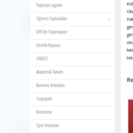
Küt
Topluluk Logoları
Oku
Öğrenci Toplulukları
Hat
ger
DPÜ‘de Oryantasyon
ger
oku
Etkinlik Başvuru
bit
tek
ÜNİDES
Akademik Takvim
Re
Barınma İmkanları
Sosyopark
Beslenme
Spor İmkanları