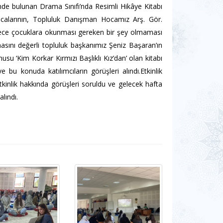
nde bulunan Drama Sınıfı’nda Resimli Hikâye Kitabı
 hocalarının, Topluluk Danışman Hocamız Arş. Gör.
sadece çocuklara okunması gereken bir şey olmaması
asını değerli topluluk başkanımız Şeniz Başaran’ın
usu ‘Kim Korkar Kırmızı Başlıklı Kız’dan’ olan kitabı
u konuda katılımcıların görüşleri alındı.Etkinlik
tkinlik hakkında görüşleri soruldu ve gelecek hafta
lındı.