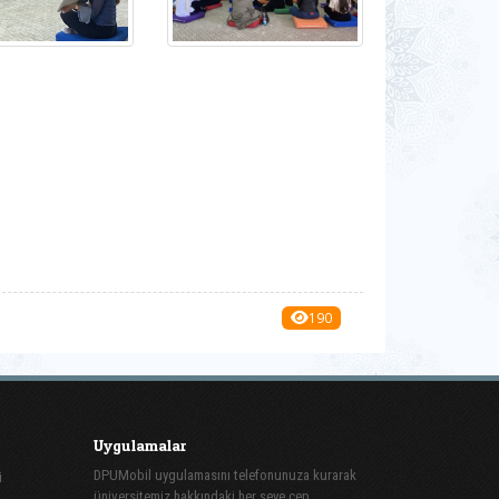
190
Uygulamalar
DPUMobil uygulamasını telefonunuza kurarak
i
üniversitemiz hakkındaki her şeye cep