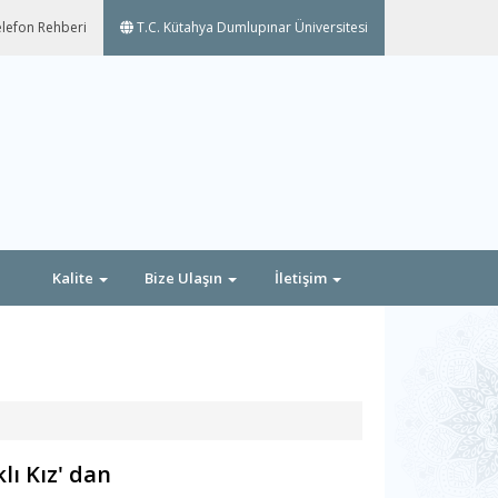
lefon Rehberi
T.C. Kütahya Dumlupınar Üniversitesi
Kalite
Bize Ulaşın
İletişim
lı Kız' dan