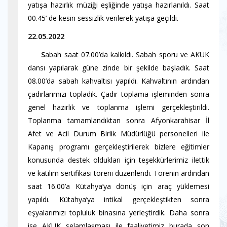
yatışa hazırlık müziği eşliğinde yatışa hazırlanıldı. Saat
00.45’ de kesin sessizlik verilerek yatışa geçildi.
22.05.2022
S
abah saat 07.00’da kalkıldı. Sabah sporu ve AKUK
dansı yapılarak güne zinde bir şekilde başladık. Saat
08.00’da sabah kahvaltısı yapıldı. Kahvaltının ardından
çadırlarımızı topladık. Çadır toplama işleminden sonra
genel hazırlık ve toplanma işlemi gerçekleştirildi.
Toplanma tamamlandıktan sonra Afyonkarahisar İl
Afet ve Acil Durum Birlik Müdürlüğü personelleri ile
Kapanış programı gerçekleştirilerek bizlere eğitimler
konusunda destek oldukları için teşekkürlerimiz ilettik
ve katılım sertifikası töreni düzenlendi. Törenin ardından
saat 16.00’a Kütahya’ya dönüş için araç yüklemesi
yapıldı. Kütahya’ya intikal gerçekleştikten sonra
eşyalarımızı topluluk binasına yerleştirdik. Daha sonra
ise AKUK selamlaşması ile faaliyetimiz burada son