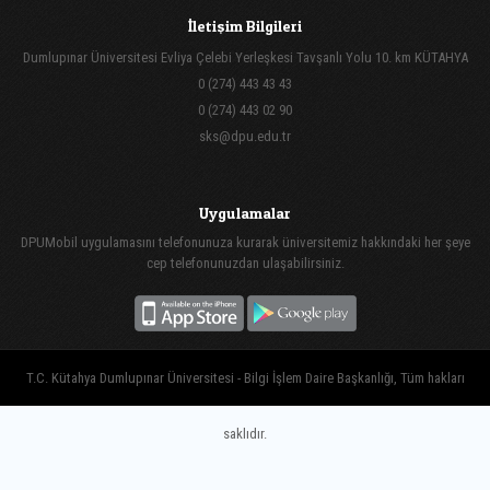
İletişim Bilgileri
Dumlupınar Üniversitesi Evliya Çelebi Yerleşkesi Tavşanlı Yolu 10. km KÜTAHYA
0 (274) 443 43 43
0 (274) 443 02 90
sks@dpu.edu.tr
Uygulamalar
DPUMobil uygulamasını telefonunuza kurarak üniversitemiz hakkındaki her şeye
cep telefonunuzdan ulaşabilirsiniz.
T.C. Kütahya Dumlupınar Üniversitesi - Bilgi İşlem Daire Başkanlığı, Tüm hakları
saklıdır.