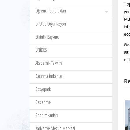
Top
Öğrenci Toplulukları
yen
Muh
DPÜ‘de Oryantasyon
iht
ecd
Etkinlik Başvuru
Gez
ÜNİDES
ait
old
Akademik Takvim
Barınma İmkanları
Re
Sosyopark
Beslenme
Spor İmkanları
Kariyer ve Mezun Merkezi