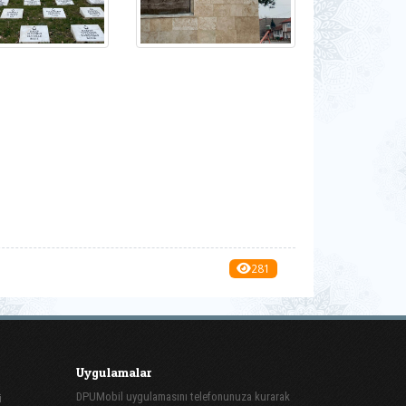
281
Uygulamalar
DPUMobil uygulamasını telefonunuza kurarak
i