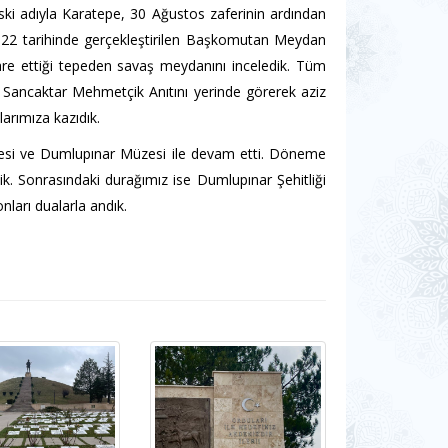
eski adıyla Karatepe, 30 Ağustos zaferinin ardından
922 tarihinde gerçekleştirilen Başkomutan Meydan
e ettiği tepeden savaş meydanını inceledik. Tüm
t Sancaktar Mehmetçik Anıtını yerinde görerek aziz
larımıza kazıdık.
esi ve Dumlupınar Müzesi ile devam etti. Döneme
ttik. Sonrasındaki durağımız ise Dumlupınar Şehitliği
ları dualarla andık.