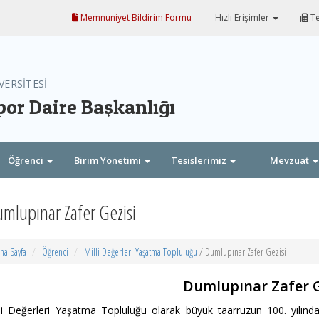
Memnuniyet Bildirim Formu
Hızlı Erişimler
Te
VERSİTESİ
por Daire Başkanlığı
Öğrenci
Birim Yönetimi
Tesislerimiz
Mevzuat
mlupınar Zafer Gezisi
na Sayfa
Öğrenci
Milli Değerleri Yaşatma Topluluğu
/ Dumlupınar Zafer Gezisi
Dumlupınar Zafer G
li Değerleri Yaşatma Topluluğu olarak büyük taarruzun 100. yılında 