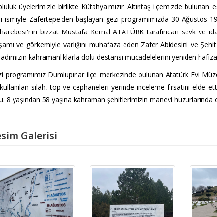
luluk üyelerimizle birlikte Kütahya'mızın Altıntaş ilçemizde bulunan 
i ismiyle Zafertepe'den başlayan gezi programımızda 30 Ağustos 1
arebesi'nin bizzat Mustafa Kemal ATATÜRK tarafından sevk ve idar
işamı ve görkemiyle varlığını muhafaza eden Zafer Abidesini ve Şehi
adımızın kahramanlıklarla dolu destansı mücadelelerini yeniden hafıza
i programımız Dumlupınar ilçe merkezinde bulunan Atatürk Evi Müz
 kullanılan silah, top ve cephaneleri yerinde inceleme fırsatını elde e
u. 8 yaşından 58 yaşına kahraman şehitlerimizin manevi huzurlarında on
sim Galerisi