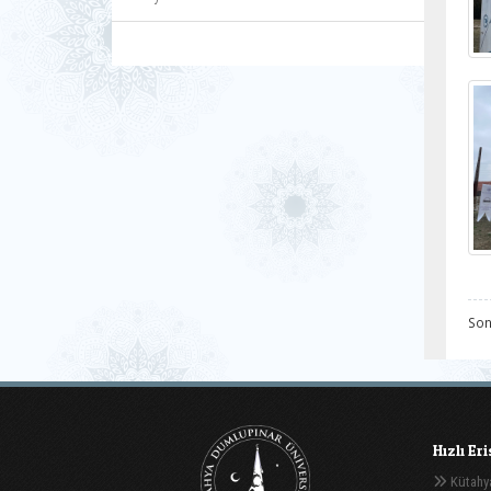
Son
Hızlı Er
Kütahya