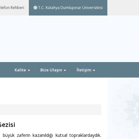
lefon Rehberi
T.C. Kütahya Dumlupınar Üniversitesi
Kalite
Bize Ulaşın
İletişim
ezisi
büyük zaferin kazanıldığı kutsal topraklardaydık.