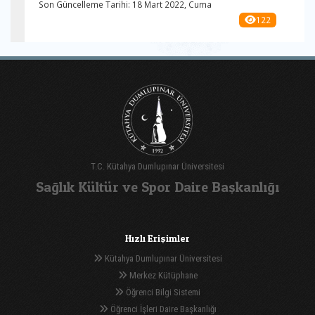
Son Güncelleme Tarihi: 18 Mart 2022, Cuma
122
T.C. Kütahya Dumlupınar Üniversitesi
Sağlık Kültür ve Spor Daire Başkanlığı
Hızlı Erişimler
Kütahya Dumlupınar Üniversitesi
Merkez Kütüphane
Öğrenci Bilgi Sistemi
Öğrenci İşleri Daire Başkanlığı