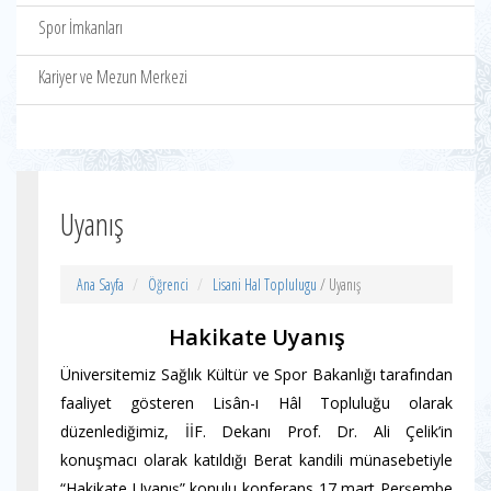
Spor İmkanları
Kariyer ve Mezun Merkezi
Uyanış
Ana Sayfa
Öğrenci
Lisani Hal Toplulugu
/ Uyanış
Hakikate Uyanış
Üniversitemiz Sağlık Kültür ve Spor Bakanlığı tarafından
faaliyet gösteren Lisân-ı Hâl Topluluğu olarak
düzenlediğimiz, İİF. Dekanı Prof. Dr. Ali Çelik’in
konuşmacı olarak katıldığı Berat kandili münasebetiyle
“Hakikate Uyanış” konulu konferans 17 mart Perşembe