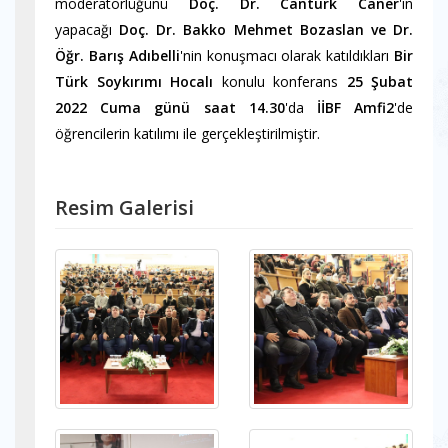
moderatörlüğünü
Doç. Dr. Cantürk Caner
'in
yapacağı
Doç. Dr. Bakko Mehmet Bozaslan ve Dr.
Öğr. Barış Adıbelli
'nin konuşmacı olarak katıldıkları
Bir
Türk Soykırımı Hocalı
konulu konferans
25 Şubat
2022
Cuma günü saat 14.30
'da
İİBF Amfi2
'de
öğrencilerin katılımı ile gerçekleştirilmiştir.
Resim Galerisi