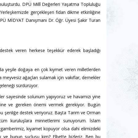
 buluşturdu.
DPÜ Millî Değerleri Yaşatma Topluluğu
 Yerleşkemizde gerçekleşen fidan dikme etkinliğine
 DPÜ MİDYAT Danışmanı Dr. Öğr. Üyesi Şakir Turan
 destek veren herkese teşekkür ederek başladığı
da yeşile doğaya en çok kıymet veren milletlerden
a meyvesiz ağaçları sulamak için vakıflar, dernekler
geleneği sürdürüyor.
tkiler sayesinde solunum yapıyoruz ve havamızı yine
ikimine ve gereken önemi vermek gerekiyor. Bugün
 bu şenliğe destek veriyoruz. Başta Tarım ve Orman
 tüm kuruluşlara minnetlerimi sunuyorum.
İslam
gamberimiz, kıyamet kopuyor olsa dahi elimizdeki
 ve bunun suçlusu kim? Elbette bizleriz. Ben bu