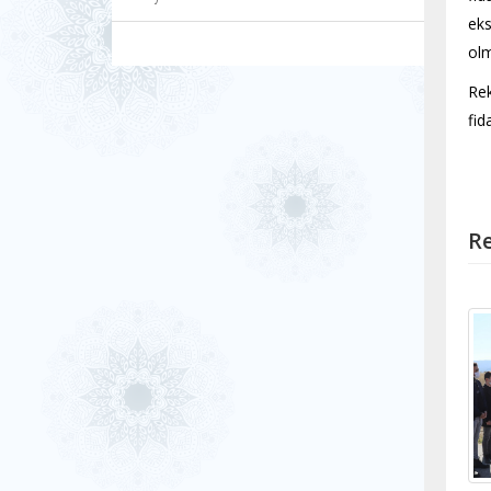
eks
olm
Rek
fid
Re