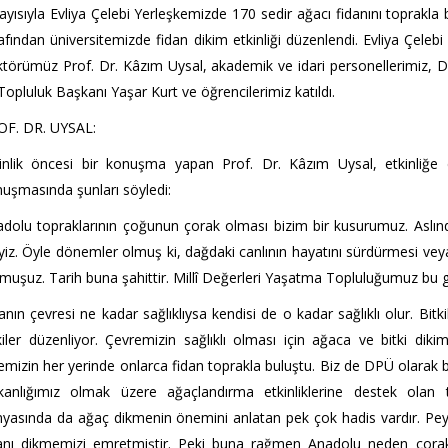
ayısıyla Evliya Çelebi Yerleşkemizde 170 sedir ağacı fidanını toprakla
afından üniversitemizde fidan dikim etkinliği düzenlendi.
Evliya Çelebi
törümüz Prof. Dr. Kâzım Uysal, akademik ve idari personellerimiz,
 Topluluk Başkanı Yaşar Kurt ve öğrencilerimiz katıldı.
OF. DR. UYSAL:
kinlik öncesi bir konuşma yapan Prof. Dr. Kâzım Uysal, etkinliğe
uşmasında şunları söyledi:
dolu topraklarının çoğunun çorak olması bizim bir kusurumuz. Aslın
iyiz. Öyle dönemler olmuş ki, dağdaki canlının hayatını sürdürmesi vey
muşuz. Tarih buna şahittir. Millî Değerleri Yaşatma Topluluğumuz bu 
anın çevresi ne kadar sağlıklıysa kendisi de o kadar sağlıklı olur. Bi
kiler düzenliyor. Çevremizin sağlıklı olması için ağaca ve bitki d
emizin her yerinde onlarca fidan toprakla buluştu. Biz de DPÜ olarak
kanlığımız olmak üzere ağaçlandırma etkinliklerine destek olan
yasında da ağaç dikmenin önemini anlatan pek çok hadis vardır. Pey
danı dikmemizi emretmiştir. Peki buna rağmen Anadolu neden çorak