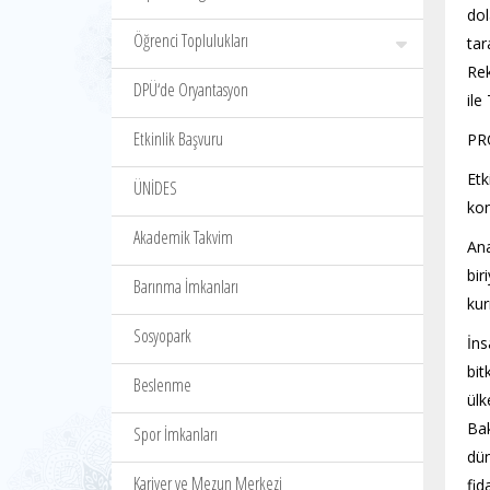
dol
Öğrenci Toplulukları
tar
Rek
DPÜ‘de Oryantasyon
ile
Etkinlik Başvuru
PR
Et
ÜNİDES
kon
Akademik Takvim
Ana
bir
Barınma İmkanları
kur
Sosyopark
İns
bit
Beslenme
ülk
Ba
Spor İmkanları
dün
Kariyer ve Mezun Merkezi
fi