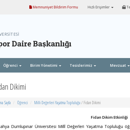
Memnuniyet Bildirim Formu
Hızlı Erişimler
Te
VERSİTESİ
por Daire Başkanlığı
Öğrenci
Birim Yönetimi
Tesislerimiz
Mevzuat
dan Dikimi
na Sayfa
Öğrenci
Milli Değerleri Yaşatma Topluluğu
/ Fidan Dikimi
Fidan Dikim Etkinliği
ahya Dumlupınar Üniversitesi Millî Değerleri Yaşatma Topluluğu öğ